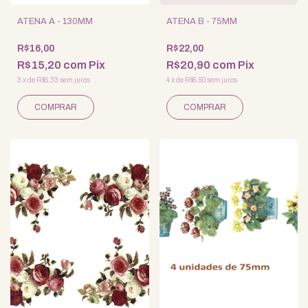
ATENA A - 130MM
ATENA B - 75MM
R$16,00
R$22,00
R$15,20
com
Pix
R$20,90
com
Pix
3
x
de
R$5,33
sem juros
4
x
de
R$5,50
sem juros