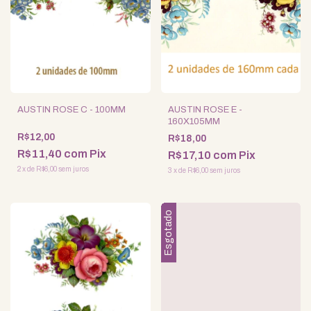
AUSTIN ROSE C - 100MM
AUSTIN ROSE E -
160X105MM
R$12,00
R$18,00
R$11,40
com
Pix
R$17,10
com
Pix
2
x
de
R$6,00
sem juros
3
x
de
R$6,00
sem juros
Esgotado