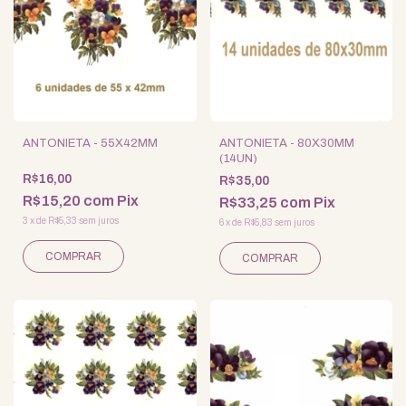
ANTONIETA - 55X42MM
ANTONIETA - 80X30MM
(14UN)
R$16,00
R$35,00
R$15,20
com
Pix
R$33,25
com
Pix
3
x
de
R$5,33
sem juros
6
x
de
R$5,83
sem juros