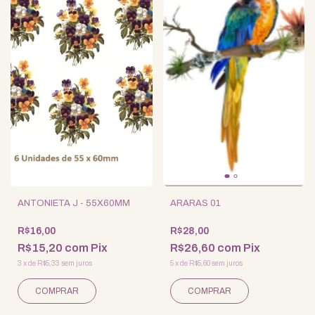
ANTONIETA J - 55X60MM
ARARAS 01
R$16,00
R$28,00
R$15,20
com
Pix
R$26,60
com
Pix
3
x
de
R$5,33
sem juros
5
x
de
R$5,60
sem juros