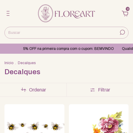
0
% OFF na primeira compra com o cupom: BEMVINDO
Qualidade e cuidado no
Início
.
Decalques
Decalques
Ordenar
Filtrar