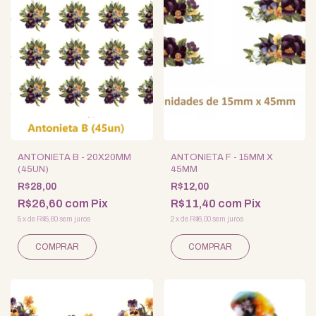
ANTONIETA B - 20X20MM
ANTONIETA F - 15MM X
(45UN)
45MM
R$28,00
R$12,00
R$26,60
com
Pix
R$11,40
com
Pix
5
x
de
R$5,60
sem juros
2
x
de
R$6,00
sem juros