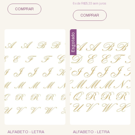
6
x
de
R$25,33
sem juros
Esgotado
ALFABETO - LETRA
ALFABETO - LETRA