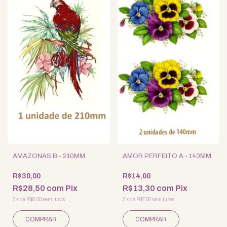
AMAZONAS B - 210MM
AMOR PERFEITO A - 140MM
R$30,00
R$14,00
R$28,50
com
Pix
R$13,30
com
Pix
6
x
de
R$5,00
sem juros
2
x
de
R$7,00
sem juros