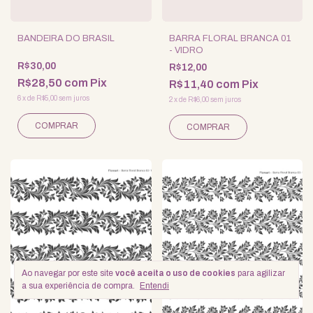
BANDEIRA DO BRASIL
BARRA FLORAL BRANCA 01
- VIDRO
R$30,00
R$12,00
R$28,50
com
Pix
R$11,40
com
Pix
6
x
de
R$5,00
sem juros
2
x
de
R$6,00
sem juros
Ao navegar por este site
você aceita o uso de cookies
para agilizar
a sua experiência de compra.
Entendi