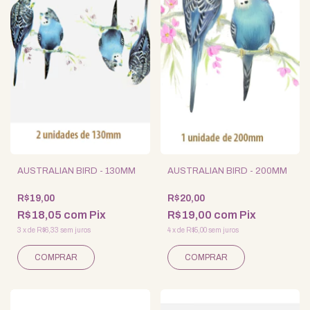
AUSTRALIAN BIRD - 130MM
AUSTRALIAN BIRD - 200MM
R$19,00
R$20,00
R$18,05
com
Pix
R$19,00
com
Pix
3
x
de
R$6,33
sem juros
4
x
de
R$5,00
sem juros