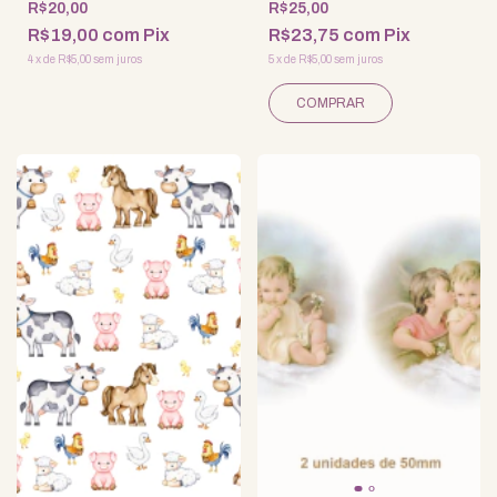
R$20,00
R$25,00
R$19,00
com
Pix
R$23,75
com
Pix
4
x
de
R$5,00
sem juros
5
x
de
R$5,00
sem juros