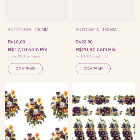
ANTONIETA - 100MM
ANTONIETA - 130MM
R$18,00
R$22,00
R$17,10
com
Pix
R$20,90
com
Pix
3
x
de
R$6,00
sem juros
4
x
de
R$5,50
sem juros