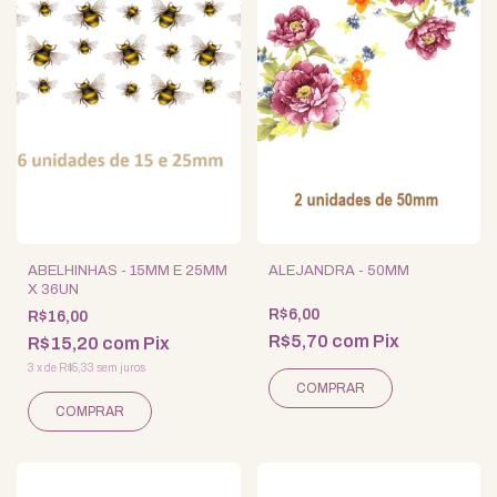
ABELHINHAS - 15MM E 25MM
ALEJANDRA - 50MM
X 36UN
R$6,00
R$16,00
R$5,70
com
Pix
R$15,20
com
Pix
3
x
de
R$5,33
sem juros