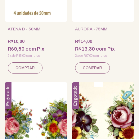
ATENA D - 50MM
AURORA - 75MM
R$10,00
R$14,00
R$9,50
com
Pix
R$13,30
com
Pix
2
x
de
R$5,00
sem juros
2
x
de
R$7,00
sem juros
Esgotado
Esgotado