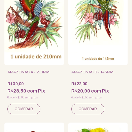
AMAZONAS A - 210MM
AMAZONAS B - 145MM
R$30,00
R$22,00
R$28,50
com
Pix
R$20,90
com
Pix
6
x
de
R$5,00
sem juros
4
x
de
R$5,50
sem juros