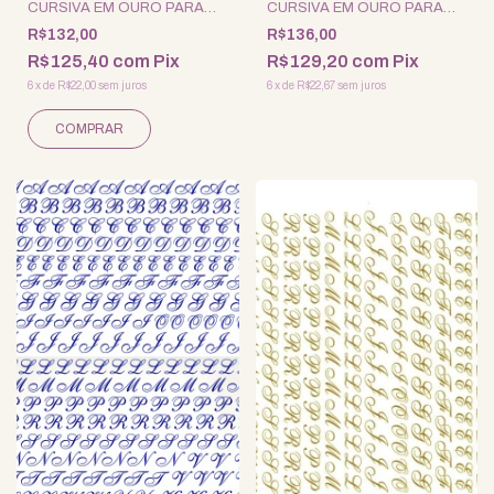
CURSIVA EM OURO PARA
CURSIVA EM OURO PARA
PORCELANA - MINI
PORCELANA - PEQUENA
R$132,00
R$136,00
R$125,40
com
Pix
R$129,20
com
Pix
6
x
de
R$22,00
sem juros
6
x
de
R$22,67
sem juros