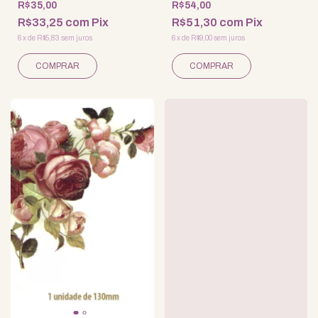
R$35,00
R$54,00
R$33,25
com
Pix
R$51,30
com
Pix
6
x
de
R$5,83
sem juros
6
x
de
R$9,00
sem juros