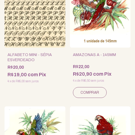
ALFABETO MINI - SÉPIA
AMAZONAS A - 145MM
ESVERDEADO
R$22,00
R$20,00
R$20,90
com
Pix
R$19,00
com
Pix
4
x
de
R$5,50
sem juros
4
x
de
R$5,00
sem juros