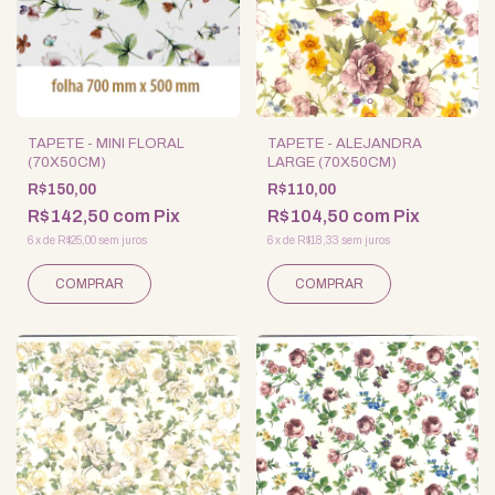
TAPETE - MINI FLORAL
TAPETE - ALEJANDRA
(70X50CM)
LARGE (70X50CM)
R$150,00
R$110,00
R$142,50
com
Pix
R$104,50
com
Pix
6
x
de
R$25,00
sem juros
6
x
de
R$18,33
sem juros