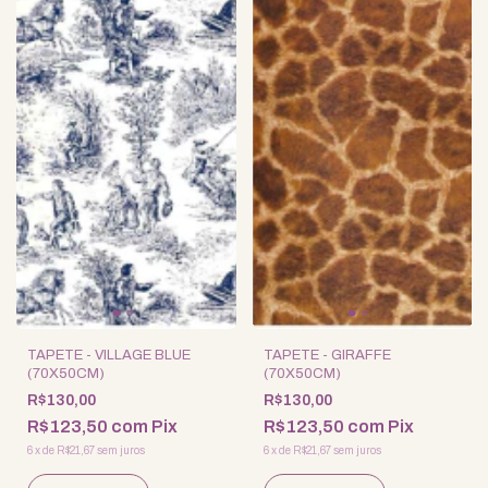
TAPETE - VILLAGE BLUE
TAPETE - GIRAFFE
(70X50CM)
(70X50CM)
R$130,00
R$130,00
R$123,50
com
Pix
R$123,50
com
Pix
6
x
de
R$21,67
sem juros
6
x
de
R$21,67
sem juros