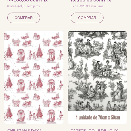
6
x
de
R$23,33
sem juros
6
x
de
R$23,33
sem juros
CHRISTMAS DAY 1
TAPETE - TOILE DE JOUY