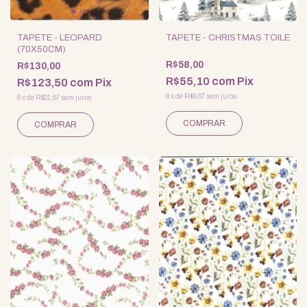
TAPETE - LEOPARD
TAPETE - CHRISTMAS TOILE
(70X50CM)
R$58,00
R$130,00
R$55,10
com
Pix
R$123,50
com
Pix
6
x
de
R$9,67
sem juros
6
x
de
R$21,67
sem juros