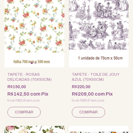
TAPETE - ROSAS
TAPETE - TOILE DE JOUY
DELICADAS (70X50CM)
AZUL (70X50CM)
R$150,00
R$220,00
R$142,50
com
Pix
R$209,00
com
Pix
6
x
de
R$25,00
sem juros
6
x
de
R$36,67
sem juros