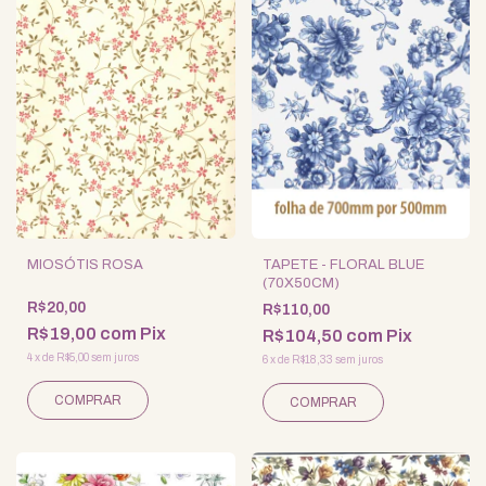
MIOSÓTIS ROSA
TAPETE - FLORAL BLUE
(70X50CM)
R$20,00
R$110,00
R$19,00
com
Pix
R$104,50
com
Pix
4
x
de
R$5,00
sem juros
6
x
de
R$18,33
sem juros