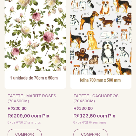
TAPETE - MARITE ROSES
TAPETE - CACHORROS
(70X50CM)
(70X50CM)
R$220,00
R$130,00
R$209,00
com
Pix
R$123,50
com
Pix
6
x
de
R$36,67
sem juros
6
x
de
R$21,67
sem juros