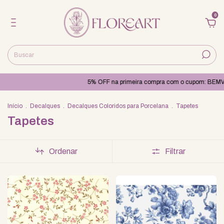
0
5% OFF na primeira compra com o cupom: BEMVINDO
Qualidade e cu
Início
.
Decalques
.
Decalques Coloridos para Porcelana
.
Tapetes
Tapetes
Ordenar
Filtrar