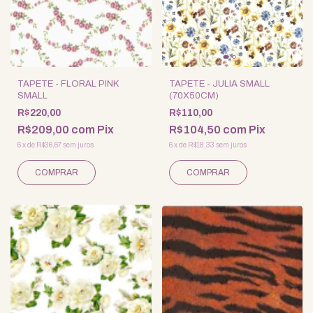
TAPETE - FLORAL PINK
TAPETE - JULIA SMALL
SMALL
(70X50CM)
R$220,00
R$110,00
R$209,00
com
Pix
R$104,50
com
Pix
6
x
de
R$36,67
sem juros
6
x
de
R$18,33
sem juros