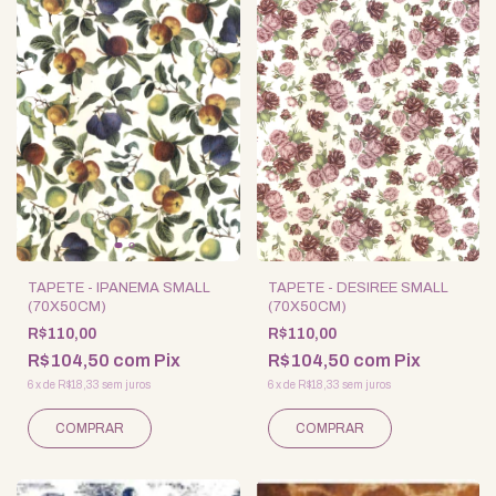
TAPETE - IPANEMA SMALL
TAPETE - DESIREE SMALL
(70X50CM)
(70X50CM)
R$110,00
R$110,00
R$104,50
com
Pix
R$104,50
com
Pix
6
x
de
R$18,33
sem juros
6
x
de
R$18,33
sem juros