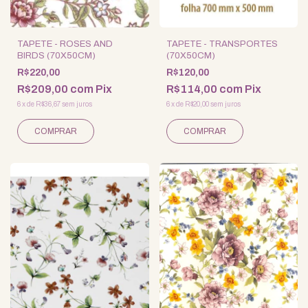
TAPETE - ROSES AND
TAPETE - TRANSPORTES
BIRDS (70X50CM)
(70X50CM)
R$220,00
R$120,00
R$209,00
com
Pix
R$114,00
com
Pix
6
x
de
R$36,67
sem juros
6
x
de
R$20,00
sem juros