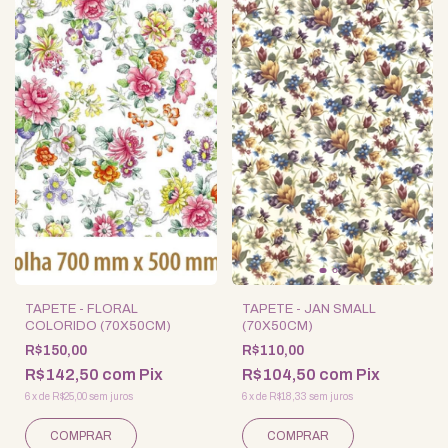
TAPETE - FLORAL
TAPETE - JAN SMALL
COLORIDO (70X50CM)
(70X50CM)
R$150,00
R$110,00
R$142,50
com
Pix
R$104,50
com
Pix
6
x
de
R$25,00
sem juros
6
x
de
R$18,33
sem juros