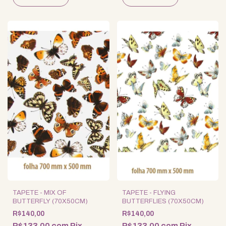
TAPETE - MIX OF
TAPETE - FLYING
BUTTERFLY (70X50CM)
BUTTERFLIES (70X50CM)
R$140,00
R$140,00
R$133,00
com
Pix
R$133,00
com
Pix