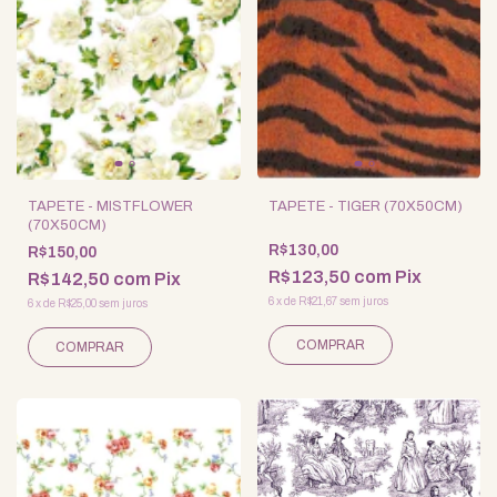
TAPETE - MISTFLOWER
TAPETE - TIGER (70X50CM)
(70X50CM)
R$130,00
R$150,00
R$123,50
com
Pix
R$142,50
com
Pix
6
x
de
R$21,67
sem juros
6
x
de
R$25,00
sem juros