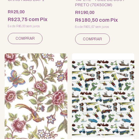
PRETO (70X50CM)
R$25,00
R$190,00
R$23,75
com
Pix
R$180,50
com
Pix
5
x
de
R$5,00
sem juros
6
x
de
R$31,67
sem juros