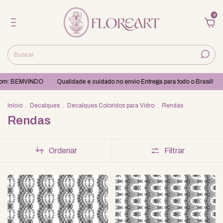
0
pom: BEMVINDO
Qualidade e cuidado no envio Entrega para todo o Brasil!
Início
.
Decalques
.
Decalques Coloridos para Vidro
.
Rendas
Rendas
Ordenar
Filtrar