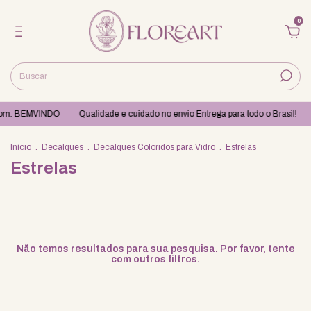
0
 BEMVINDO
Qualidade e cuidado no envio Entrega para todo o Brasil!
Apro
Início
.
Decalques
.
Decalques Coloridos para Vidro
.
Estrelas
Estrelas
Não temos resultados para sua pesquisa. Por favor, tente
com outros filtros.