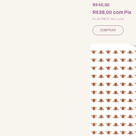
R$40,00
R$38,00
com
Pix
6
x
de
R$6,67
sem juros