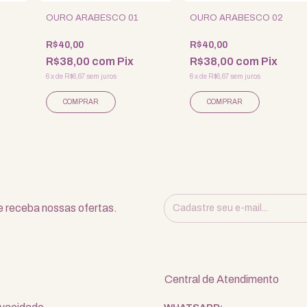
OURO ARABESCO 01
OURO ARABESCO 02
R$40,00
R$40,00
R$38,00
com
Pix
R$38,00
com
Pix
6
x
de
R$6,67
sem juros
6
x
de
R$6,67
sem juros
 receba nossas ofertas.
Central de Atendimento