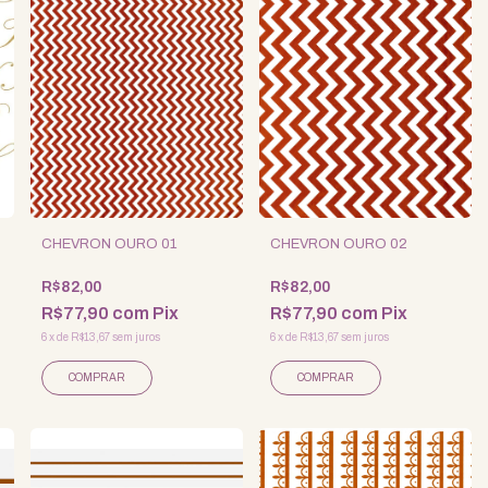
CHEVRON OURO 01
CHEVRON OURO 02
R$82,00
R$82,00
R$77,90
com
Pix
R$77,90
com
Pix
6
x
de
R$13,67
sem juros
6
x
de
R$13,67
sem juros