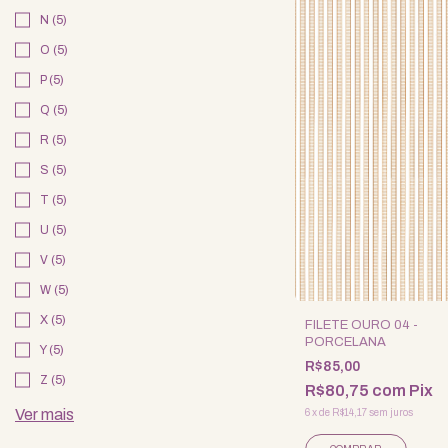
N (5)
O (5)
P (5)
Q (5)
R (5)
S (5)
T (5)
U (5)
V (5)
W (5)
X (5)
FILETE OURO 04 -
PORCELANA
Y (5)
R$85,00
Z (5)
R$80,75
com
Pix
Ver mais
6
x
de
R$14,17
sem juros