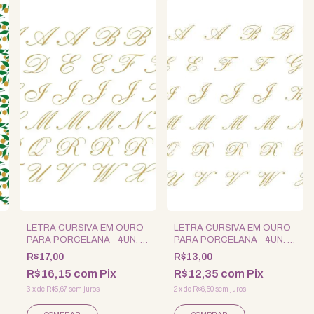
LETRA CURSIVA EM OURO
LETRA CURSIVA EM OURO
PARA PORCELANA - 4UN. -
PARA PORCELANA - 4UN. -
GRANDE -
MINI -
R$17,00
R$13,00
R$16,15
com
Pix
R$12,35
com
Pix
3
x
de
R$5,67
sem juros
2
x
de
R$6,50
sem juros