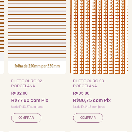
FILETE OURO 02 -
FILETE OURO 03 -
PORCELANA
PORCELANA
R$82,00
R$85,00
R$77,90
com
Pix
R$80,75
com
Pix
6
x
de
R$13,67
sem juros
6
x
de
R$14,17
sem juros