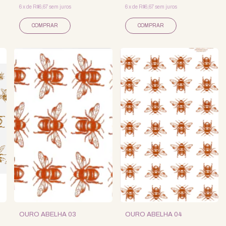
6
x
de
R$6,67
sem juros
6
x
de
R$6,67
sem juros
OURO ABELHA 03
OURO ABELHA 04