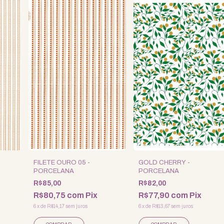
FILETE OURO 05 -
GOLD CHERRY -
PORCELANA
PORCELANA
R$85,00
R$82,00
R$80,75
com
Pix
R$77,90
com
Pix
6
x
de
R$14,17
sem juros
6
x
de
R$13,67
sem juros