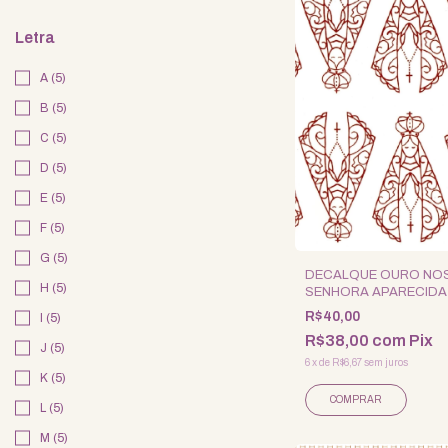
Letra
A (5)
B (5)
C (5)
D (5)
E (5)
F (5)
G (5)
DECALQUE OURO NO
H (5)
SENHORA APARECIDA
R$40,00
I (5)
R$38,00
com
Pix
J (5)
6
x
de
R$6,67
sem juros
K (5)
L (5)
M (5)