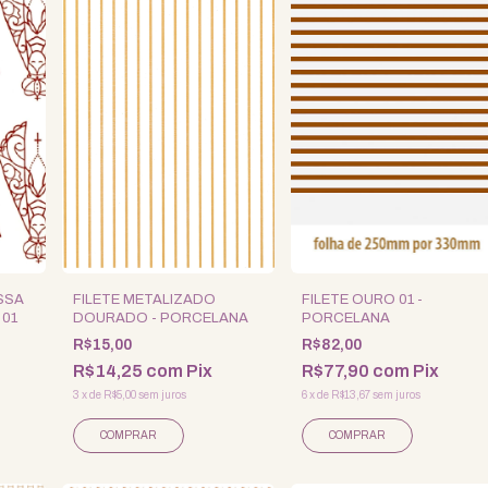
SSA
FILETE METALIZADO
FILETE OURO 01 -
 01
DOURADO - PORCELANA
PORCELANA
R$15,00
R$82,00
R$14,25
com
Pix
R$77,90
com
Pix
3
x
de
R$5,00
sem juros
6
x
de
R$13,67
sem juros