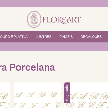
OURO E PLATINA
LUSTRES
PINCÉIS
DECALQUES
ra Porcelana
Esgotado