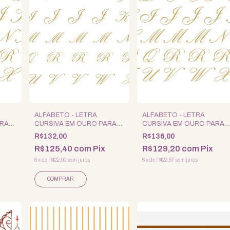
ALFABETO - LETRA
ALFABETO - LETRA
ARA
CURSIVA EM OURO PARA
CURSIVA EM OURO PARA
E
PORCELANA - MINI
PORCELANA - PEQUENA
R$132,00
R$136,00
R$125,40
com
Pix
R$129,20
com
Pix
6
x
de
R$22,00
sem juros
6
x
de
R$22,67
sem juros