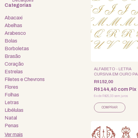
Decalques
Categorias
Abacaxi
Abelhas
Arabesco
Bolas
Borboletas
Brasão
Coração
ALFABETO - LETRA
Estrelas
CURSIVA EM OURO P
Filetes e Chevrons
PORCELANA - GRAND
R$152,00
Flores
R$144,40
com
Pix
Folhas
6
x
de
R$25,33
sem juros
Letras
Libélulas
Natal
Penas
Ver mais