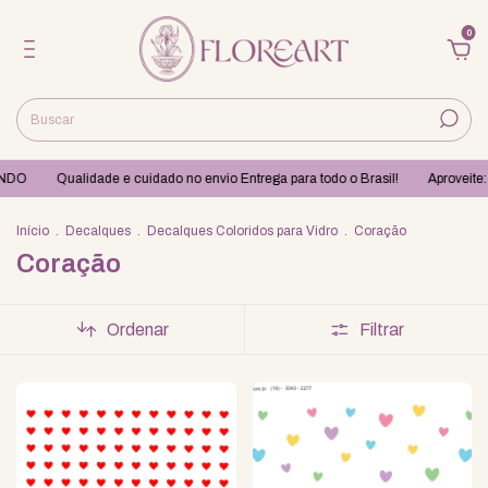
0
NDO
Qualidade e cuidado no envio Entrega para todo o Brasil!
Aproveite: 
Início
.
Decalques
.
Decalques Coloridos para Vidro
.
Coração
Coração
Ordenar
Filtrar