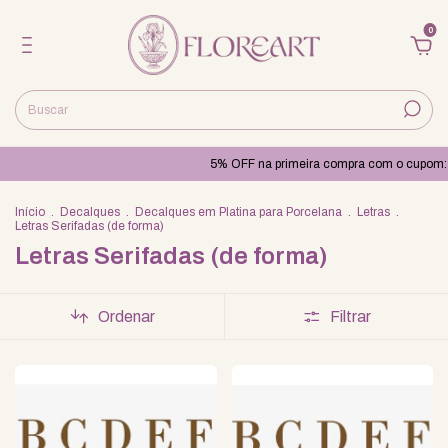
0
5% OFF na primeira compra com o cupom
Início
.
Decalques
.
Decalques em Platina para Porcelana
.
Letras
.
Letras Serifadas (de forma)
Letras Serifadas (de forma)
Ordenar
Filtrar