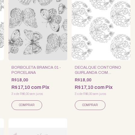
BORBOLETA BRANCA 01 -
DECALQUE CONTORNO
PORCELANA
GUIRLANDA COM
BORBOLETAS
R$18,00
R$18,00
R$17,10
com
Pix
R$17,10
com
Pix
3
x
de
R$6,00
sem juros
3
x
de
R$6,00
sem juros