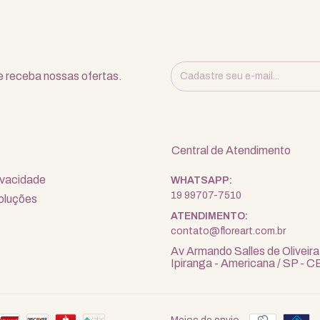
 receba nossas ofertas.
Central de Atendimento
rivacidade
19 99707-7510
oluções
contato@floreart.com.br
Av Armando Salles de Oliveira
Ipiranga - Americana / SP -