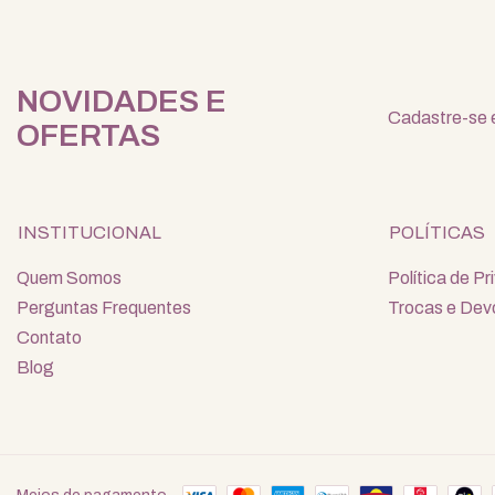
NOVIDADES E
Cadastre-se e
OFERTAS
INSTITUCIONAL
POLÍTICAS
Quem Somos
Política de P
Perguntas Frequentes
Trocas e Dev
Contato
Blog