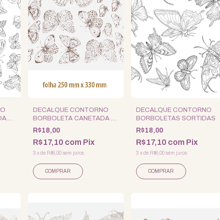
NO
DECALQUE CONTORNO
DECALQUE CONTORNO
DA
BORBOLETA CANETADA 2
BORBOLETAS SORTIDAS
SÉPIA
R$18,00
R$18,00
R$17,10
com
Pix
R$17,10
com
Pix
3
x
de
R$6,00
sem juros
3
x
de
R$6,00
sem juros