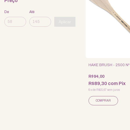
Preço
De
Até
Aplicar
HAKE BRUSH - 2500 Nº
R$94,00
R$89,30
com
Pix
6
x
de
R$15,67
sem juros