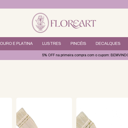
OURO E PLATINA
LUSTRES
PINCÉIS
DECALQUES
5% OFF na primeira compra com o cupom: BEMVINDO
Qu