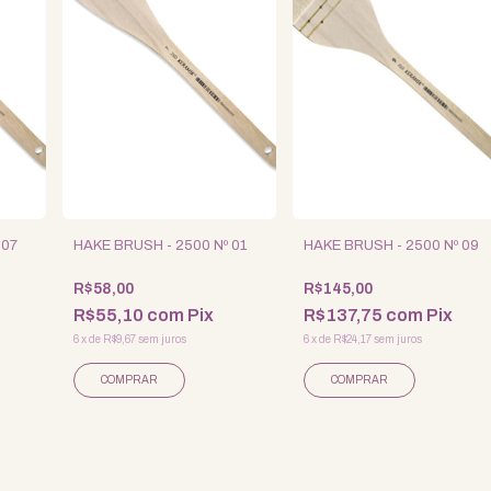
 07
HAKE BRUSH - 2500 Nº 01
HAKE BRUSH - 2500 Nº 09
R$58,00
R$145,00
R$55,10
com
Pix
R$137,75
com
Pix
6
x
de
R$9,67
sem juros
6
x
de
R$24,17
sem juros