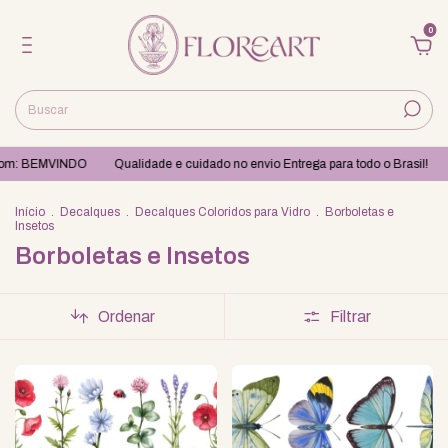
0
om: BEMVINDO
Qualidade e cuidado no envio Entrega para todo o Brasil!
Início
.
Decalques
.
Decalques Coloridos para Vidro
.
Borboletas e
Insetos
Borboletas e Insetos
Ordenar
Filtrar