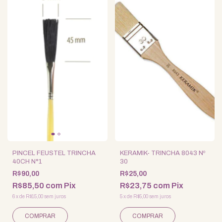
PINCEL FEUSTEL TRINCHA
KERAMIK- TRINCHA 8043 Nº
40CH N°1
30
R$90,00
R$25,00
R$85,50
com
Pix
R$23,75
com
Pix
6
x
de
R$15,00
sem juros
5
x
de
R$5,00
sem juros