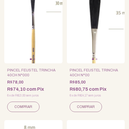
PINCEL FEUSTEL TRINCHA
PINCEL FEUSTEL TRINCHA
40CH N°000
40CH N°00
R$78,00
R$85,00
R$74,10
com
Pix
R$80,75
com
Pix
6
x
de
R$13,00
sem juros
6
x
de
R$14,17
sem juros