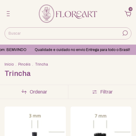
0
pom: BEMVINDO
Qualidade e cuidado no envio Entrega para todo o Brasil!
Início
.
Pincéis
.
Trincha
Trincha
Ordenar
Filtrar