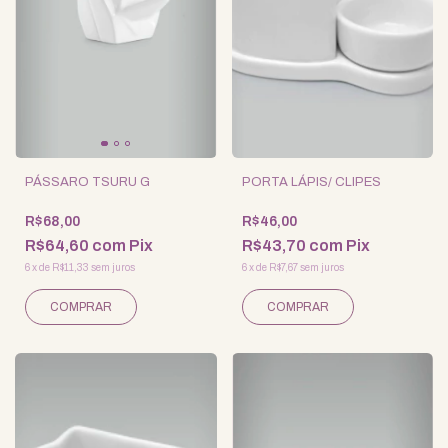
PÁSSARO TSURU G
PORTA LÁPIS/ CLIPES
R$68,00
R$46,00
R$64,60
com
Pix
R$43,70
com
Pix
6
x
de
R$11,33
sem juros
6
x
de
R$7,67
sem juros