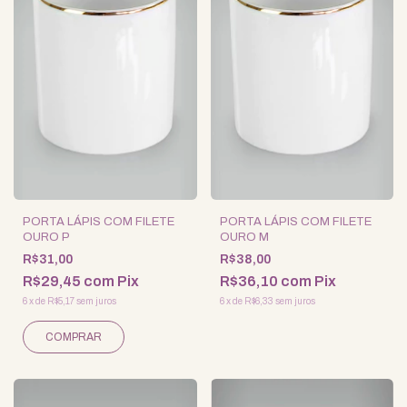
PORTA LÁPIS COM FILETE
PORTA LÁPIS COM FILETE
OURO P
OURO M
R$31,00
R$38,00
R$29,45
com
Pix
R$36,10
com
Pix
6
x
de
R$5,17
sem juros
6
x
de
R$6,33
sem juros