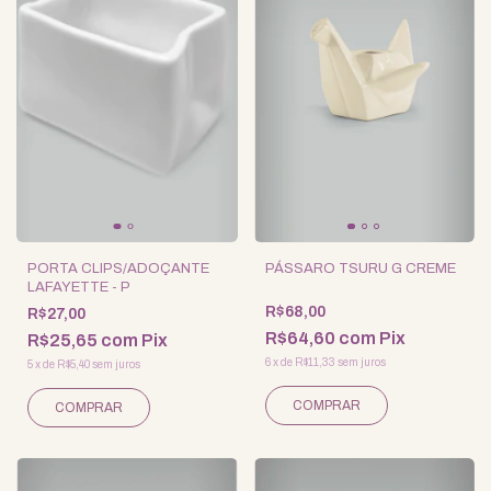
PORTA CLIPS/ADOÇANTE
PÁSSARO TSURU G CREME
LAFAYETTE - P
R$68,00
R$27,00
R$64,60
com
Pix
R$25,65
com
Pix
6
x
de
R$11,33
sem juros
5
x
de
R$5,40
sem juros