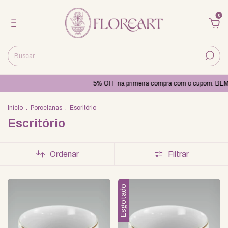
0
5% OFF na primeira compra com o cupom: BEMVI
Início
.
Porcelanas
.
Escritório
Escritório
Ordenar
Filtrar
Esgotado