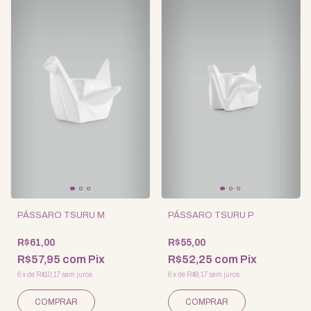
PÁSSARO TSURU M
PÁSSARO TSURU P
R$61,00
R$55,00
R$57,95
com
Pix
R$52,25
com
Pix
6
x
de
R$10,17
sem juros
6
x
de
R$9,17
sem juros