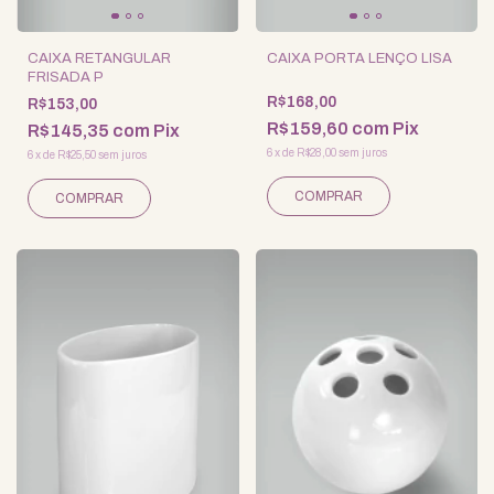
CAIXA RETANGULAR
CAIXA PORTA LENÇO LISA
FRISADA P
R$168,00
R$153,00
R$159,60
com
Pix
R$145,35
com
Pix
6
x
de
R$28,00
sem juros
6
x
de
R$25,50
sem juros