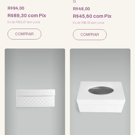
G
R$94,00
R$48,00
R$89,30
com
Pix
R$45,60
com
Pix
6
x
de
R$15,67
sem juros
6
x
de
R$8,00
sem juros