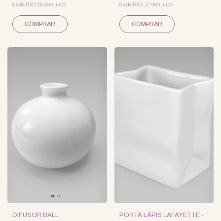
6
x
de
R$12,50
sem juros
6
x
de
R$14,17
sem juros
DIFUSOR BALL
PORTA LÁPIS LAFAYETTE -