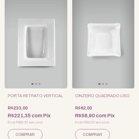
PORTA RETRATO VERTICAL
CINZEIRO QUADRADO LISO
R$233,00
R$62,00
R$221,35
com
Pix
R$58,90
com
Pix
6
x
de
R$38,83
sem juros
6
x
de
R$10,33
sem juros