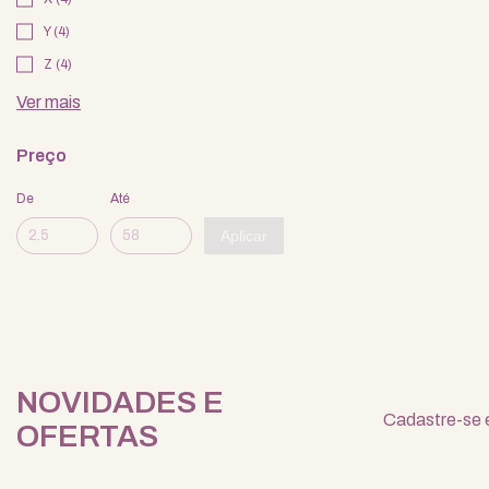
Y (4)
Z (4)
Ver mais
Preço
De
Até
Aplicar
NOVIDADES E
Cadastre-se e
OFERTAS