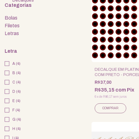
Decalques
Categorias
Bolas
Filetes
Letras
Letra
A (4)
DECALQUE EM PLATI
B (4)
COM PRETO - PORCE
R$37,00
C (4)
R$35,15
com
Pix
D (4)
6
x
de
R$6,17
sem juros
E (4)
F (4)
G (4)
H (4)
I (4)