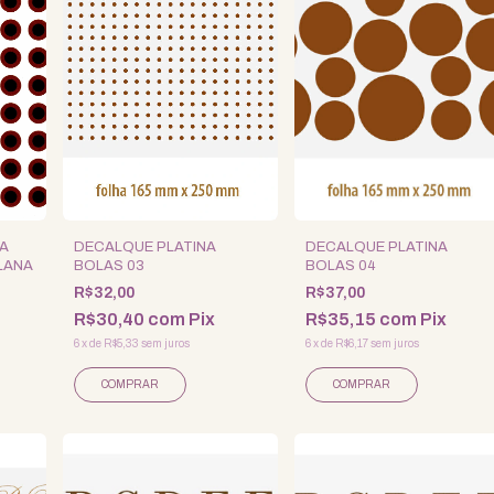
NA
DECALQUE PLATINA
DECALQUE PLATINA
LANA
BOLAS 03
BOLAS 04
R$32,00
R$37,00
R$30,40
com
Pix
R$35,15
com
Pix
6
x
de
R$5,33
sem juros
6
x
de
R$6,17
sem juros