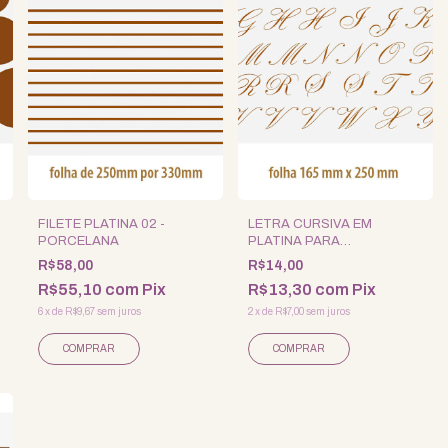
FILETE PLATINA 02 -
LETRA CURSIVA EM
PORCELANA
PLATINA PARA
PORCELANA - 4UN. -
R$58,00
R$14,00
GRANDE -
R$55,10
com
Pix
R$13,30
com
Pix
6
x
de
R$9,67
sem juros
2
x
de
R$7,00
sem juros
COMPRAR