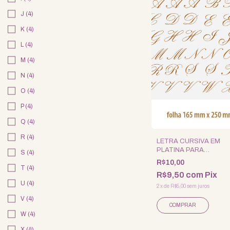
J (4)
K (4)
L (4)
M (4)
N (4)
O (4)
P (4)
Q (4)
R (4)
LETRA CURSIVA EM
PLATINA PARA
S (4)
PORCELANA - 4UN.- MIN
R$10,00
T (4)
R$9,50
com
Pix
U (4)
2
x
de
R$5,00
sem juros
V (4)
COMPRAR
W (4)
X (4)