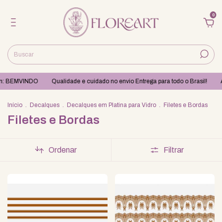
0
m: BEMVINDO
Qualidade e cuidado no envio Entrega para todo o Brasil!
Ap
Início
.
Decalques
.
Decalques em Platina para Vidro
.
Filetes e Bordas
Filetes e Bordas
Ordenar
Filtrar