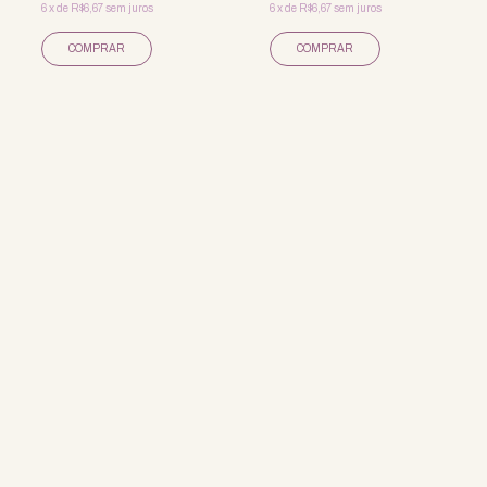
6
x
de
R$6,67
sem juros
6
x
de
R$6,67
sem juros