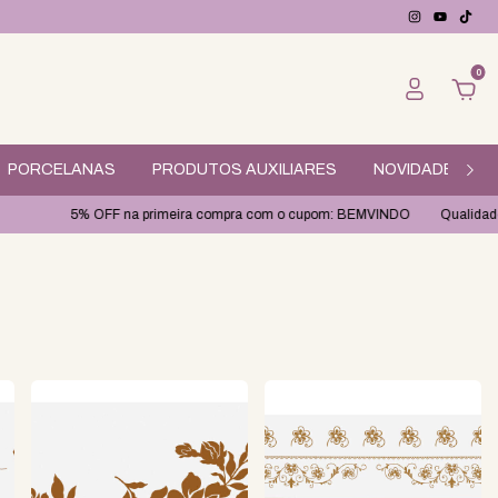
0
PORCELANAS
PRODUTOS AUXILIARES
NOVIDADES
OFF na primeira compra com o cupom: BEMVINDO
Qualidade e cuidado no e