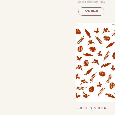
6
x
de
R$6,67
sem juros
OURO CENOURA