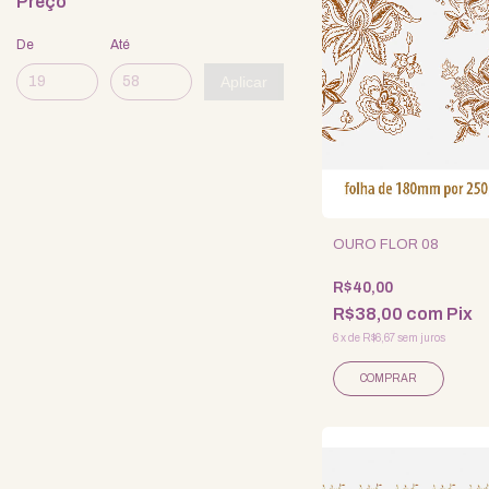
Preço
De
Até
Aplicar
OURO FLOR 08
R$40,00
R$38,00
com
Pix
6
x
de
R$6,67
sem juros