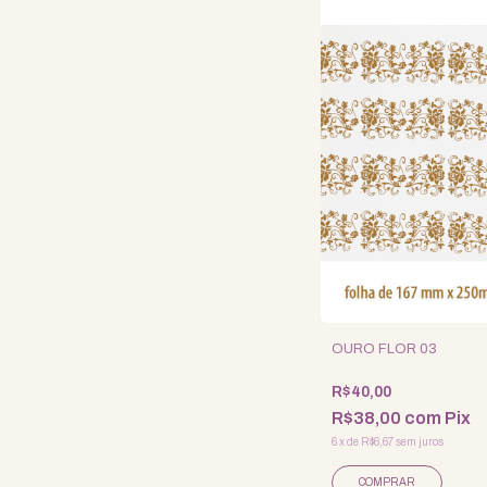
OURO FLOR 03
R$40,00
R$38,00
com
Pix
6
x
de
R$6,67
sem juros