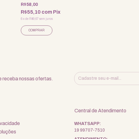
R$58,00
R$55,10
com
Pix
6
x
de
R$9,67
sem juros
 receba nossas ofertas.
Central de Atendimento
rivacidade
19 99707-7510
oluções