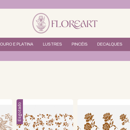
OURO E PLATINA
LUSTRES
PINCÉIS
DECALQUES
5% 
Esgotado