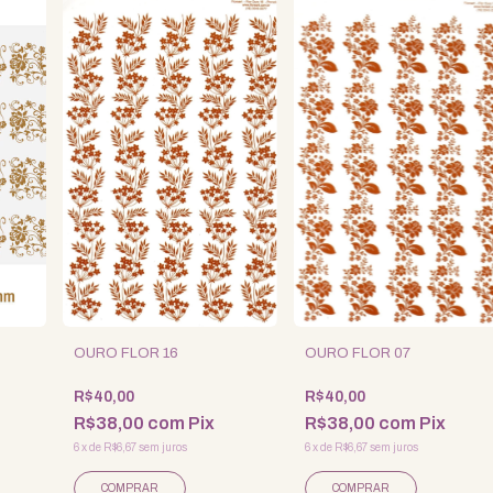
OURO FLOR 16
OURO FLOR 07
R$40,00
R$40,00
R$38,00
com
Pix
R$38,00
com
Pix
6
x
de
R$6,67
sem juros
6
x
de
R$6,67
sem juros