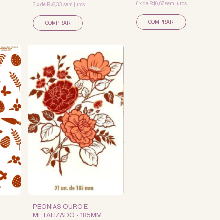
6
x
de
R$6,67
sem juros
3
x
de
R$6,33
sem juros
PEONIAS OURO E
METALIZADO - 185MM