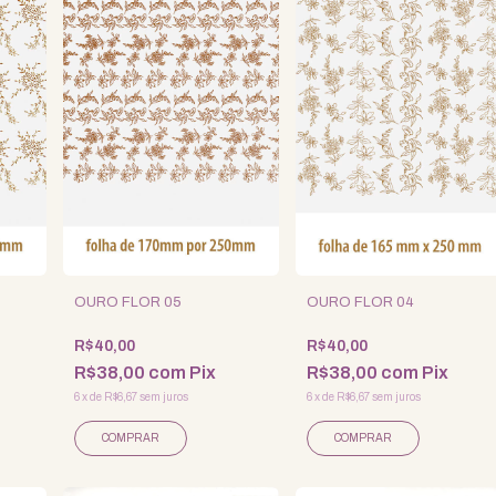
OURO FLOR 05
OURO FLOR 04
R$40,00
R$40,00
R$38,00
com
Pix
R$38,00
com
Pix
6
x
de
R$6,67
sem juros
6
x
de
R$6,67
sem juros