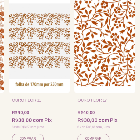
OURO FLOR 11
OURO FLOR 17
R$40,00
R$40,00
R$38,00
com
Pix
R$38,00
com
Pix
6
x
de
R$6,67
sem juros
6
x
de
R$6,67
sem juros