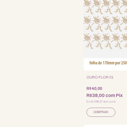
OURO FLOR 01
R$40,00
R$38,00
com
Pix
6
x
de
R$6,67
sem juros