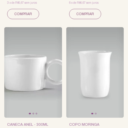
3
x
de
R$5,67
sem juros
6
x
de
R$6,67
sem juros
CANECA ANEL - 300ML
COPO MORINGA