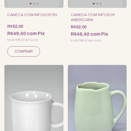
CANECA COM INFUSOR BV
CANECA COM INFUSOR
AMERICANA
R$52,00
R$52,00
R$49,40
com
Pix
R$49,40
com
Pix
6
x
de
R$8,67
sem juros
6
x
de
R$8,67
sem juros