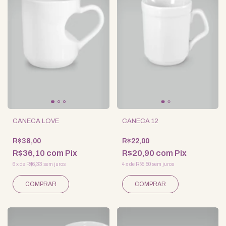
CANECA LOVE
CANECA 12
R$38,00
R$22,00
R$36,10
com
Pix
R$20,90
com
Pix
6
x
de
R$6,33
sem juros
4
x
de
R$5,50
sem juros