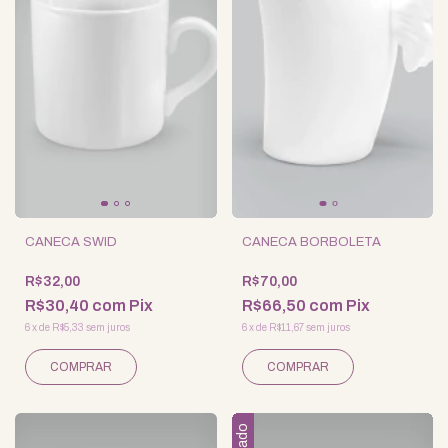
CANECA SWID
CANECA BORBOLETA
R$32,00
R$70,00
R$30,40
com
Pix
R$66,50
com
Pix
6
x
de
R$5,33
sem juros
6
x
de
R$11,67
sem juros