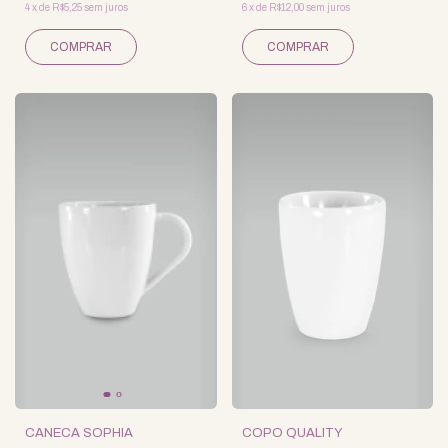
4
x
de
R$5,25
sem juros
6
x
de
R$12,00
sem juros
CANECA SOPHIA
COPO QUALITY