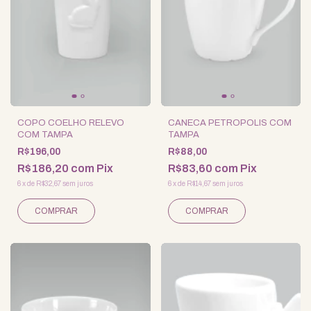
COPO COELHO RELEVO
CANECA PETROPOLIS COM
COM TAMPA
TAMPA
R$196,00
R$88,00
R$186,20
com
Pix
R$83,60
com
Pix
6
x
de
R$32,67
sem juros
6
x
de
R$14,67
sem juros