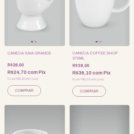
CANECA SAIA GRANDE
CANECA COFFEE SHOP
370ML
R$26,00
R$38,00
R$24,70
com
Pix
R$36,10
com
Pix
5
x
de
R$5,20
sem juros
6
x
de
R$6,33
sem juros