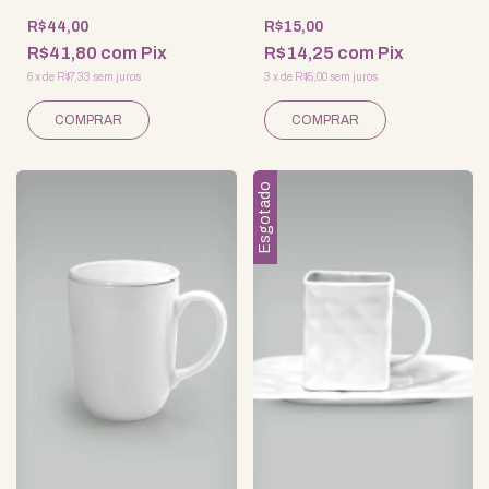
R$44,00
R$15,00
R$41,80
com
Pix
R$14,25
com
Pix
6
x
de
R$7,33
sem juros
3
x
de
R$5,00
sem juros
Esgotado