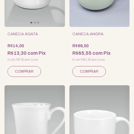
CANECA AGATA
CANECA ANGRA
R$14,00
R$69,00
R$13,30
com
Pix
R$65,55
com
Pix
2
x
de
R$7,00
sem juros
6
x
de
R$11,50
sem juros