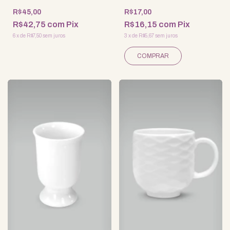
R$45,00
R$17,00
R$42,75
com
Pix
R$16,15
com
Pix
6
x
de
R$7,50
sem juros
3
x
de
R$5,67
sem juros