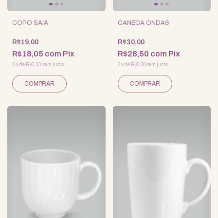
COPO SAIA
CANECA ONDAS
R$19,00
R$30,00
R$18,05
com
Pix
R$28,50
com
Pix
3
x
de
R$6,33
sem juros
6
x
de
R$5,00
sem juros