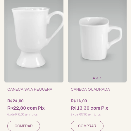
CANECA SAIA PEQUENA
CANECA QUADRADA
R$24,00
R$14,00
R$22,80
com
Pix
R$13,30
com
Pix
4
x
de
R$6,00
sem juros
2
x
de
R$7,00
sem juros