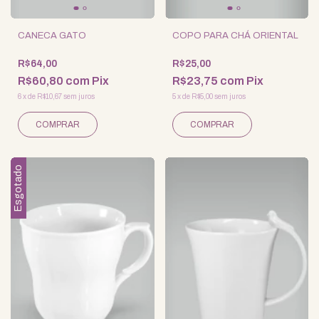
CANECA GATO
COPO PARA CHÁ ORIENTAL
R$64,00
R$25,00
R$60,80
com
Pix
R$23,75
com
Pix
6
x
de
R$10,67
sem juros
5
x
de
R$5,00
sem juros
Esgotado