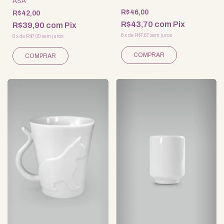
ASA
R$46,00
R$42,00
R$43,70
com
Pix
R$39,90
com
Pix
6
x
de
R$7,67
sem juros
6
x
de
R$7,00
sem juros