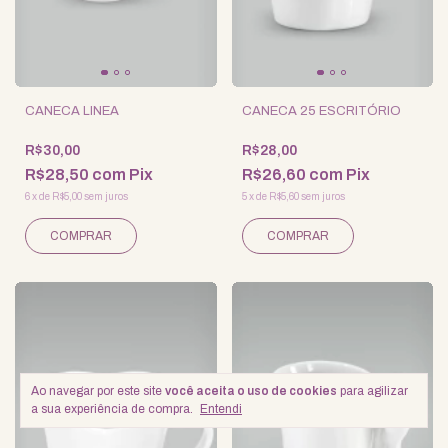
CANECA LINEA
CANECA 25 ESCRITÓRIO
R$30,00
R$28,00
R$28,50
com
Pix
R$26,60
com
Pix
6
x
de
R$5,00
sem juros
5
x
de
R$5,60
sem juros
Ao navegar por este site
você aceita o uso de cookies
para agilizar
a sua experiência de compra.
Entendi