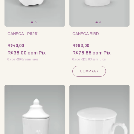
CANECA - P5251
CANECA BIRD
R$40,00
R$83,00
R$38,00
com
Pix
R$78,85
com
Pix
6
x
de
R$6,67
sem juros
6
x
de
R$13,83
sem juros