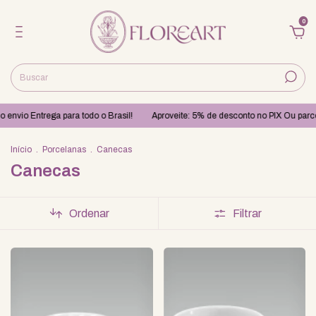
0
a para todo o Brasil!
Aproveite: 5% de desconto no PIX Ou parcelamento em 
Início
.
Porcelanas
.
Canecas
Canecas
Ordenar
Filtrar