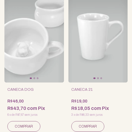
CANECA DOG
CANECA 21
R$46,00
R$19,00
R$43,70
com
Pix
R$18,05
com
Pix
6
x
de
R$7,67
sem juros
3
x
de
R$6,33
sem juros