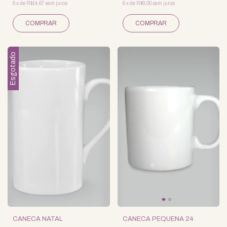
6
x
de
R$14,67
sem juros
6
x
de
R$9,00
sem juros
Esgotado
CANECA NATAL
CANECA PEQUENA 24