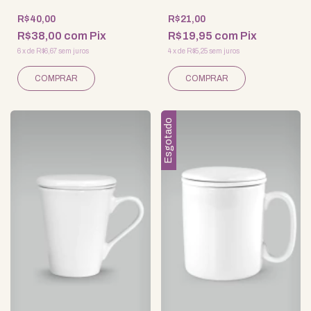
R$40,00
R$21,00
R$38,00
com
Pix
R$19,95
com
Pix
6
x
de
R$6,67
sem juros
4
x
de
R$5,25
sem juros
Esgotado