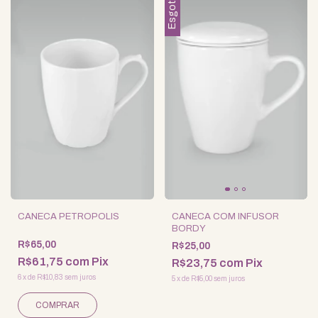
Esgotado
CANECA PETROPOLIS
CANECA COM INFUSOR
BORDY
R$65,00
R$25,00
R$61,75
com
Pix
R$23,75
com
Pix
6
x
de
R$10,83
sem juros
5
x
de
R$5,00
sem juros