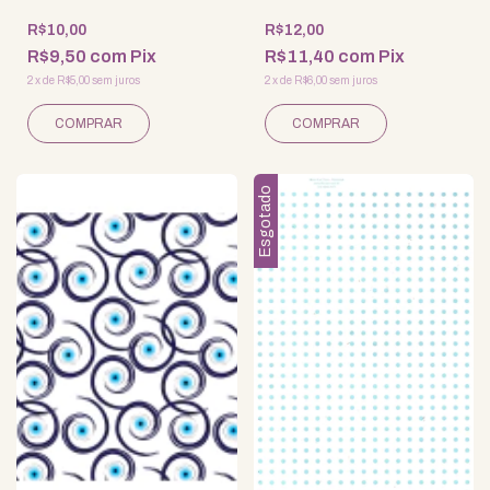
R$10,00
R$12,00
R$9,50
com
Pix
R$11,40
com
Pix
2
x
de
R$5,00
sem juros
2
x
de
R$6,00
sem juros
Esgotado