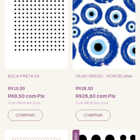
BOLA PRETA 03
OLHO GREGO - PORCELANA
R$10,00
R$28,00
R$9,50
com
Pix
R$26,60
com
Pix
2
x
de
R$5,00
sem juros
5
x
de
R$5,60
sem juros