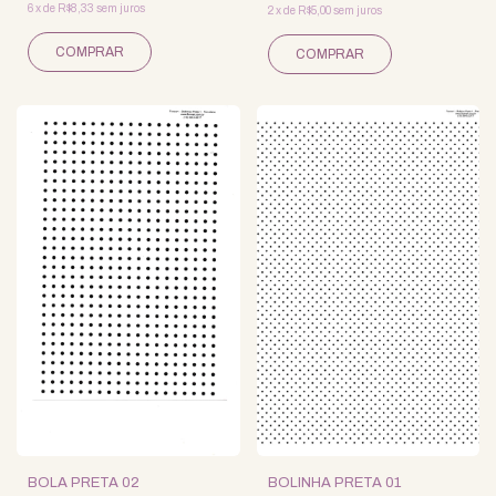
6
x
de
R$8,33
sem juros
2
x
de
R$5,00
sem juros
BOLA PRETA 02
BOLINHA PRETA 01