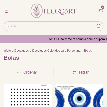
0
5% OFF na primeira compra com o cupom: B
Início
.
Decalques
.
Decalques Coloridos para Porcelana
.
Bolas
Bolas
Ordenar
Filtrar