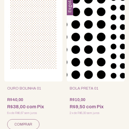
Esgotado
OURO BOLINHA 01
BOLA PRETA 01
R$40,00
R$10,00
R$38,00
com
Pix
R$9,50
com
Pix
6
x
de
R$6,67
sem juros
2
x
de
R$5,00
sem juros