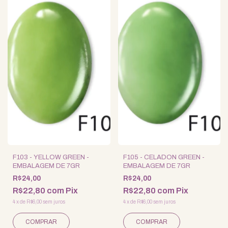
F103 - YELLOW GREEN -
F105 - CELADON GREEN -
EMBALAGEM DE 7GR
EMBALAGEM DE 7GR
R$24,00
R$24,00
R$22,80
com
Pix
R$22,80
com
Pix
4
x
de
R$6,00
sem juros
4
x
de
R$6,00
sem juros