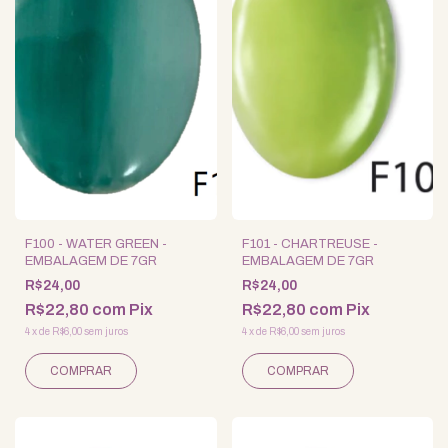
F100 - WATER GREEN -
F101 - CHARTREUSE -
EMBALAGEM DE 7GR
EMBALAGEM DE 7GR
R$24,00
R$24,00
R$22,80
com
Pix
R$22,80
com
Pix
4
x
de
R$6,00
sem juros
4
x
de
R$6,00
sem juros