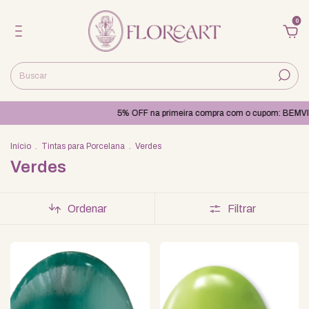
0
5% OFF na primeira compra com o cupom: BEMVINDO
Início
.
Tintas para Porcelana
.
Verdes
Verdes
Ordenar
Filtrar