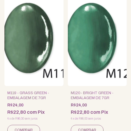
M119 - GRASS GREEN -
M120- BRIGHT GREEN -
EMBALAGEM DE 7GR
EMBALAGEM DE 7GR
R$24,00
R$24,00
R$22,80
com
Pix
R$22,80
com
Pix
4
x
de
R$6,00
sem juros
4
x
de
R$6,00
sem juros