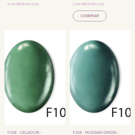
4
x
de
R$6,00
sem juros
4
x
de
R$6,00
sem juros
F108 - CELADON -
F109 - RUSSIAN GREEN -