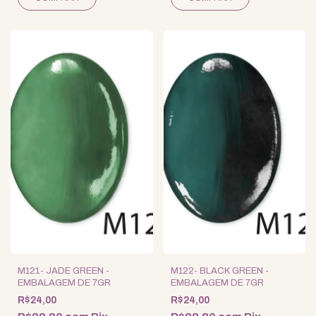
M121- JADE GREEN -
M122- BLACK GREEN -
EMBALAGEM DE 7GR
EMBALAGEM DE 7GR
R$24,00
R$24,00