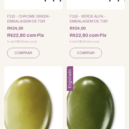
F110 - CHROME GREEN -
F118 - VERDE ALFA -
EMBALAGEM DE 7GR
EMBALAGEM DE 7GR
R$24,00
R$24,00
R$22,80
com
Pix
R$22,80
com
Pix
4
x
de
R$6,00
sem juros
4
x
de
R$6,00
sem juros
Esgotado