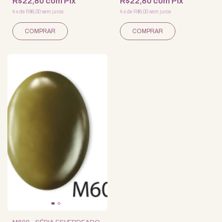
R$22,80
com
Pix
R$22,80
com
Pix
4
x
de
R$6,00
sem juros
4
x
de
R$6,00
sem juros