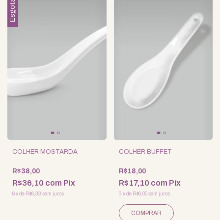
Esgotado
COLHER MOSTARDA
COLHER BUFFET
R$38,00
R$18,00
R$36,10
com
Pix
R$17,10
com
Pix
6
x
de
R$6,33
sem juros
3
x
de
R$6,00
sem juros