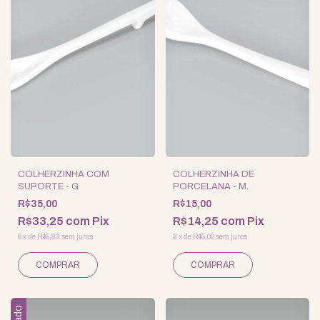
COLHERZINHA COM
COLHERZINHA DE
SUPORTE - G
PORCELANA - M.
R$35,00
R$15,00
R$33,25
com
Pix
R$14,25
com
Pix
6
x
de
R$5,83
sem juros
3
x
de
R$5,00
sem juros