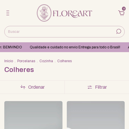
0
m: BEMVINDO
Qualidade e cuidado no envio Entrega para todo o Brasil!
Ap
Início
.
Porcelanas
.
Cozinha
.
Colheres
Colheres
Ordenar
Filtrar