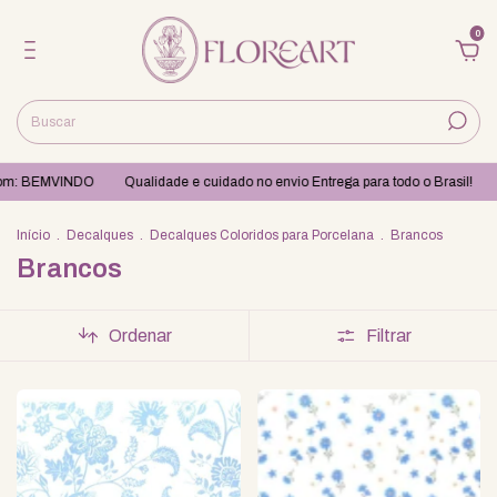
0
pom: BEMVINDO
Qualidade e cuidado no envio Entrega para todo o Brasil!
Início
.
Decalques
.
Decalques Coloridos para Porcelana
.
Brancos
Brancos
Ordenar
Filtrar