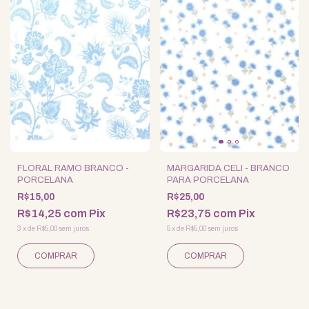
FLORAL RAMO BRANCO -
MARGARIDA CELI - BRANCO
PORCELANA
PARA PORCELANA
R$15,00
R$25,00
R$14,25
com
Pix
R$23,75
com
Pix
3
x
de
R$5,00
sem juros
5
x
de
R$5,00
sem juros