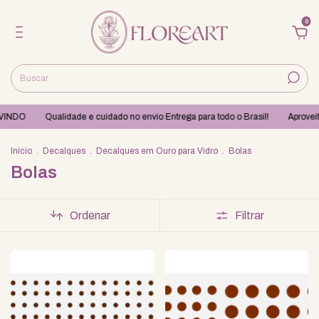
0
VINDO
Qualidade e cuidado no envio Entrega para todo o Brasil!
Aproveit
Início
.
Decalques
.
Decalques em Ouro para Vidro
.
Bolas
Bolas
Ordenar
Filtrar