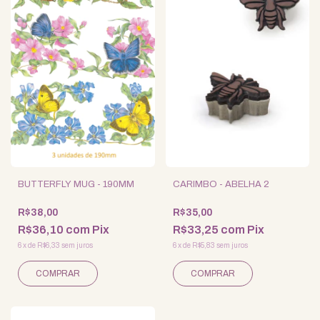
BUTTERFLY MUG - 190MM
CARIMBO - ABELHA 2
R$38,00
R$35,00
R$36,10
com
Pix
R$33,25
com
Pix
6
x
de
R$6,33
sem juros
6
x
de
R$5,83
sem juros