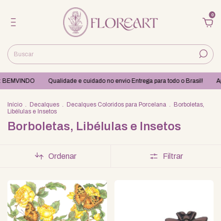
0
: BEMVINDO
Qualidade e cuidado no envio Entrega para todo o Brasil!
Apr
Início
.
Decalques
.
Decalques Coloridos para Porcelana
.
Borboletas,
Libélulas e Insetos
Borboletas, Libélulas e Insetos
Ordenar
Filtrar