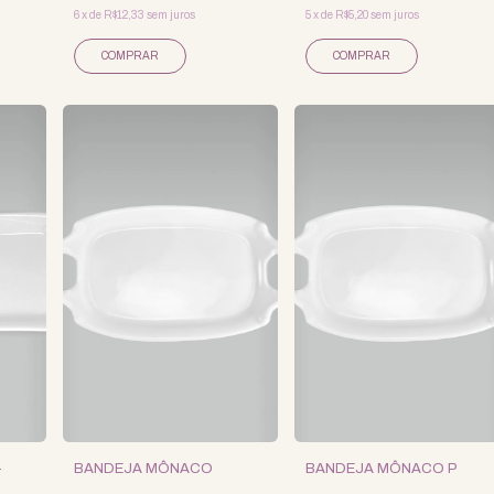
6
x
de
R$12,33
sem juros
5
x
de
R$5,20
sem juros
-
BANDEJA MÔNACO
BANDEJA MÔNACO P