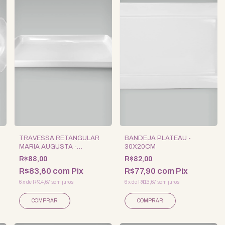
TRAVESSA RETANGULAR
BANDEJA PLATEAU -
MARIA AUGUSTA -
30X20CM
32X15CM
R$88,00
R$82,00
R$83,60
com
Pix
R$77,90
com
Pix
6
x
de
R$14,67
sem juros
6
x
de
R$13,67
sem juros