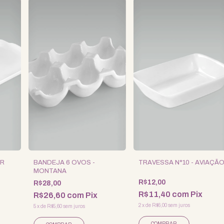
AR
BANDEJA 6 OVOS -
TRAVESSA N°10 - AVIAÇÃ
MONTANA
R$12,00
R$28,00
R$11,40
com
Pix
R$26,60
com
Pix
2
x
de
R$6,00
sem juros
5
x
de
R$5,60
sem juros