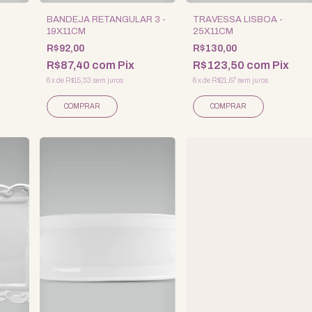
BANDEJA RETANGULAR 3 -
TRAVESSA LISBOA -
19X11CM
25X11CM
R$92,00
R$130,00
R$87,40
com
Pix
R$123,50
com
Pix
6
x
de
R$15,33
sem juros
6
x
de
R$21,67
sem juros