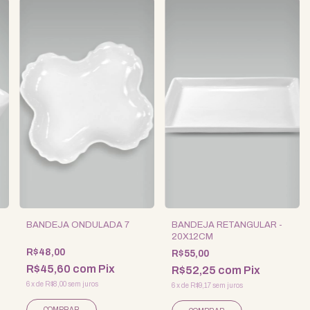
O
BANDEJA ONDULADA 7
BANDEJA RETANGULAR -
20X12CM
R$48,00
R$55,00
R$45,60
com
Pix
R$52,25
com
Pix
6
x
de
R$8,00
sem juros
6
x
de
R$9,17
sem juros