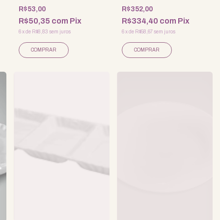
R$53,00
R$352,00
R$50,35
com
Pix
R$334,40
com
Pix
6
x
de
R$8,83
sem juros
6
x
de
R$58,67
sem juros