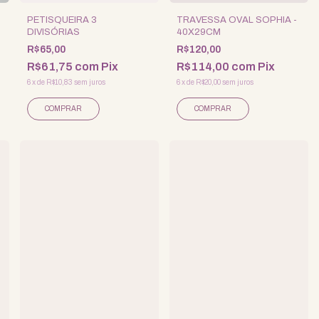
PETISQUEIRA 3
TRAVESSA OVAL SOPHIA -
DIVISÓRIAS
40X29CM
R$65,00
R$120,00
R$61,75
com
Pix
R$114,00
com
Pix
6
x
de
R$10,83
sem juros
6
x
de
R$20,00
sem juros