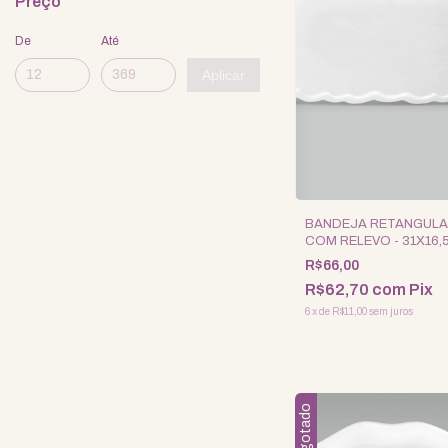
Preço
De
Até
Aplicar
BANDEJA RETANGUL
COM RELEVO - 31X16
R$66,00
R$62,70
com
Pix
6
x
de
R$11,00
sem juros
Esgotado