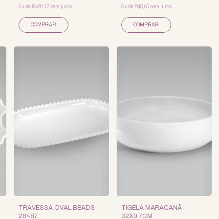
6
x
de
R$28,17
sem juros
5
x
de
R$5,60
sem juros
TRAVESSA OVAL BEADS -
TIGELA MARACANÃ -
28487
32X0,7CM