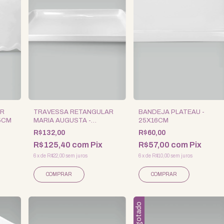
AR
TRAVESSA RETANGULAR
BANDEJA PLATEAU -
,5CM
MARIA AUGUSTA -
25X16CM
41,5X19,5CM
R$132,00
R$60,00
R$125,40
com
Pix
R$57,00
com
Pix
6
x
de
R$22,00
sem juros
6
x
de
R$10,00
sem juros
Esgotado