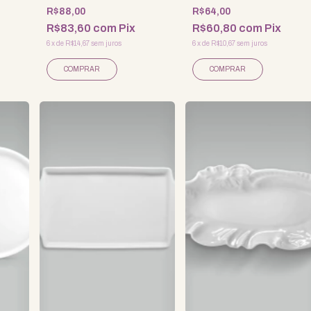
R$88,00
R$64,00
R$83,60
com
Pix
R$60,80
com
Pix
6
x
de
R$14,67
sem juros
6
x
de
R$10,67
sem juros