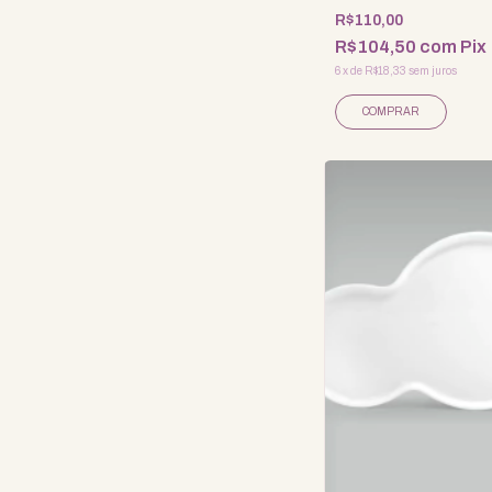
R$110,00
R$104,50
com
Pix
6
x
de
R$18,33
sem juros