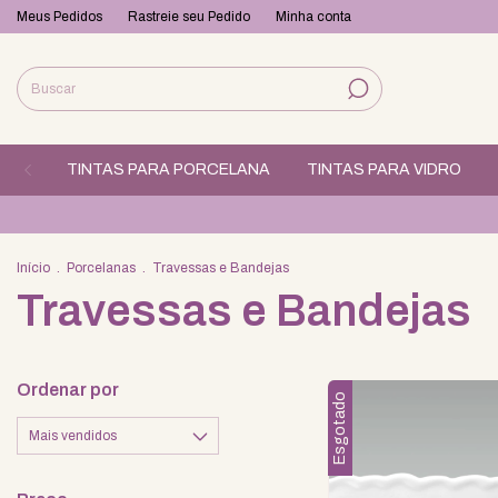
Meus Pedidos
Rastreie seu Pedido
Minha conta
TINTAS PARA PORCELANA
TINTAS PARA VIDRO
Início
.
Porcelanas
.
Travessas e Bandejas
Travessas e Bandejas
Ordenar por
Esgotado