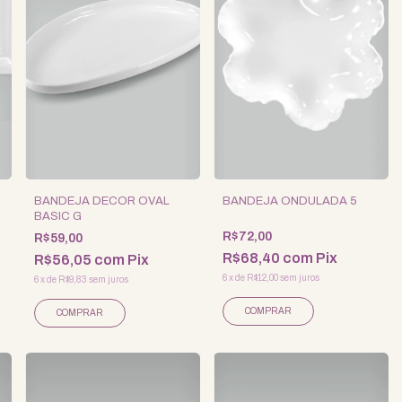
BANDEJA DECOR OVAL
BANDEJA ONDULADA 5
BASIC G
R$72,00
R$59,00
R$68,40
com
Pix
R$56,05
com
Pix
6
x
de
R$12,00
sem juros
6
x
de
R$9,83
sem juros