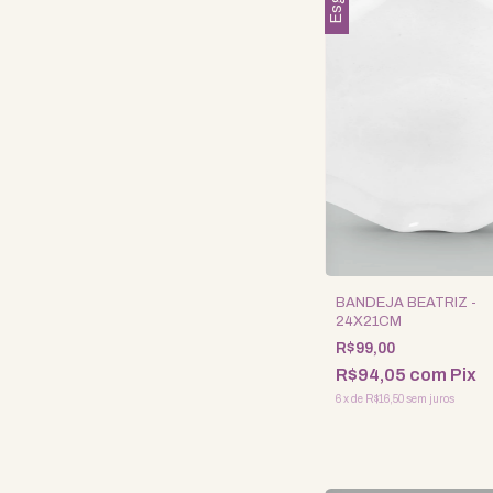
BANDEJA BEATRIZ -
24X21CM
R$99,00
R$94,05
com
Pix
6
x
de
R$16,50
sem juros