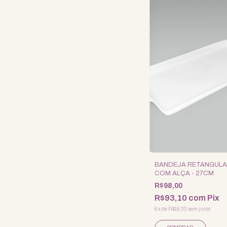
BANDEJA RETANGUL
COM ALÇA - 27CM
R$98,00
R$93,10
com
Pix
6
x
de
R$16,33
sem juros