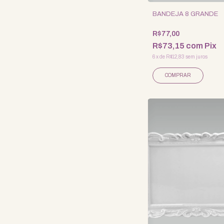
BANDEJA 8 GRANDE
R$77,00
R$73,15
com
Pix
6
x
de
R$12,83
sem juros