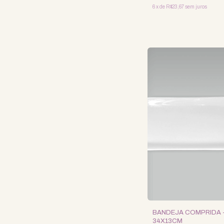
6
x
de
R$23,67
sem juros
BANDEJA COMPRIDA 
34X13CM