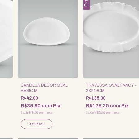
BANDEJA DECOR OVAL
TRAVESSA OVAL FANCY -
BASIC M
28X19CM
R$42,00
R$135,00
R$39,90
com
Pix
R$128,25
com
Pix
6
x
de
R$7,00
sem juros
6
x
de
R$22,50
sem juros