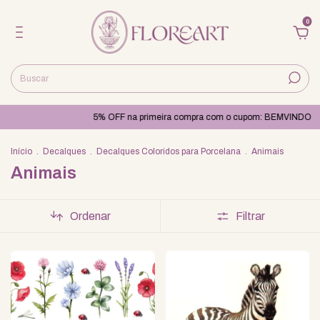
0
5% OFF na primeira compra com o cupom: BEMVINDO
Qualidade e cuida
Início
.
Decalques
.
Decalques Coloridos para Porcelana
.
Animais
Animais
Ordenar
Filtrar