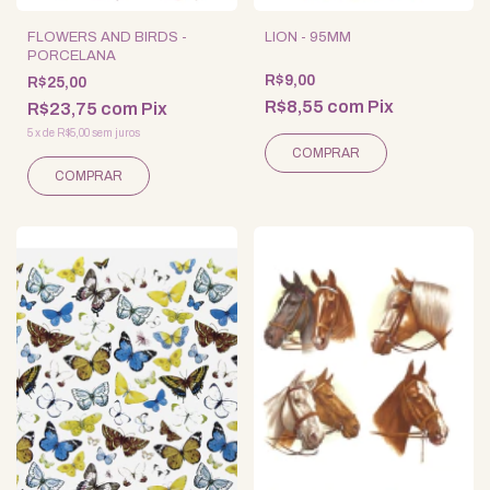
FLOWERS AND BIRDS -
LION - 95MM
PORCELANA
R$9,00
R$25,00
R$8,55
com
Pix
R$23,75
com
Pix
5
x
de
R$5,00
sem juros