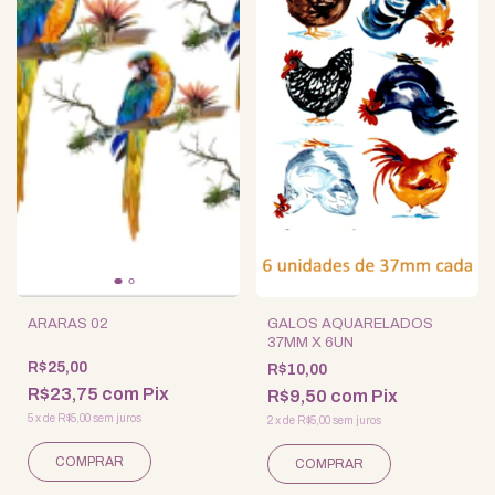
ARARAS 02
GALOS AQUARELADOS
37MM X 6UN
R$25,00
R$10,00
R$23,75
com
Pix
R$9,50
com
Pix
5
x
de
R$5,00
sem juros
2
x
de
R$5,00
sem juros