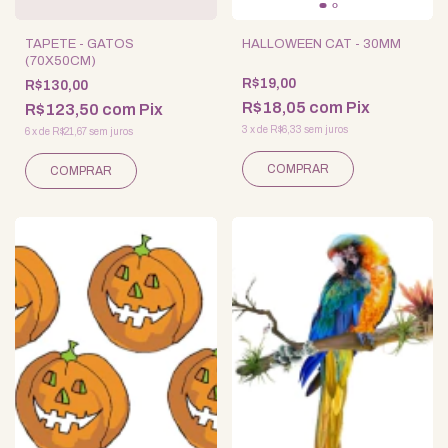
TAPETE - GATOS
HALLOWEEN CAT - 30MM
(70X50CM)
R$19,00
R$130,00
R$18,05
com
Pix
R$123,50
com
Pix
3
x
de
R$6,33
sem juros
6
x
de
R$21,67
sem juros