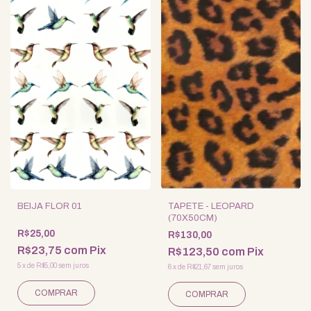
BEIJA FLOR 01
TAPETE - LEOPARD
(70X50CM)
R$25,00
R$130,00
R$23,75
com
Pix
R$123,50
com
Pix
5
x
de
R$5,00
sem juros
6
x
de
R$21,67
sem juros