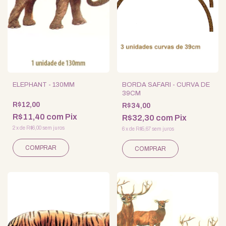
ELEPHANT - 130MM
BORDA SAFARI - CURVA DE
39CM
R$12,00
R$34,00
R$11,40
com
Pix
R$32,30
com
Pix
2
x
de
R$6,00
sem juros
6
x
de
R$5,67
sem juros