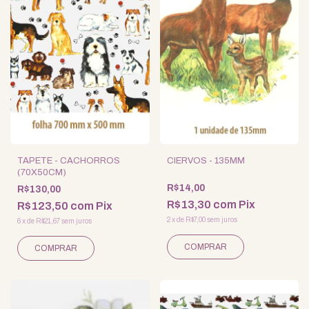
TAPETE - CACHORROS
CIERVOS - 135MM
(70X50CM)
R$14,00
R$130,00
R$13,30
com
Pix
R$123,50
com
Pix
2
x
de
R$7,00
sem juros
6
x
de
R$21,67
sem juros