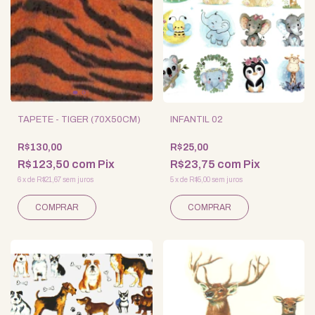
TAPETE - TIGER (70X50CM)
INFANTIL 02
R$130,00
R$25,00
R$123,50
com
Pix
R$23,75
com
Pix
6
x
de
R$21,67
sem juros
5
x
de
R$5,00
sem juros