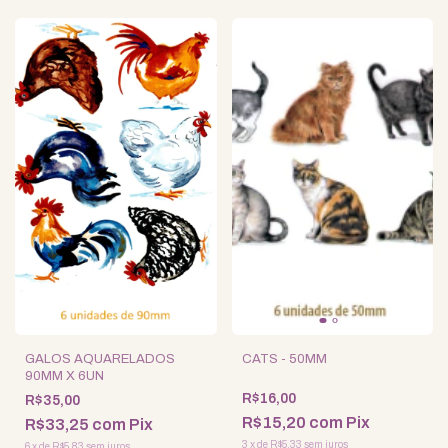
GALOS AQUARELADOS
CATS - 50MM
90MM X 6UN
R$16,00
R$35,00
R$15,20
com
Pix
R$33,25
com
Pix
3
x
de
R$5,33
sem juros
6
x
de
R$5,83
sem juros