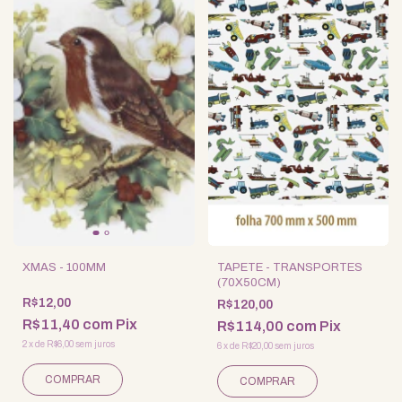
XMAS - 100MM
TAPETE - TRANSPORTES
(70X50CM)
R$12,00
R$120,00
R$11,40
com
Pix
R$114,00
com
Pix
2
x
de
R$6,00
sem juros
6
x
de
R$20,00
sem juros