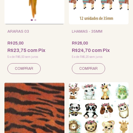
ARARAS 03
LHAMAS - 35MM
R$25,00
R$26,00
R$23,75
com
Pix
R$24,70
com
Pix
5
x
de
R$5,00
sem juros
5
x
de
R$5,20
sem juros