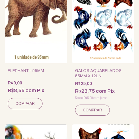
ELEPHANT - 95MM
GALOS AQUARELADOS
55MM X 12UN
R$9,00
R$25,00
R$8,55
com
Pix
R$23,75
com
Pix
5
x
de
R$5,00
sem juros