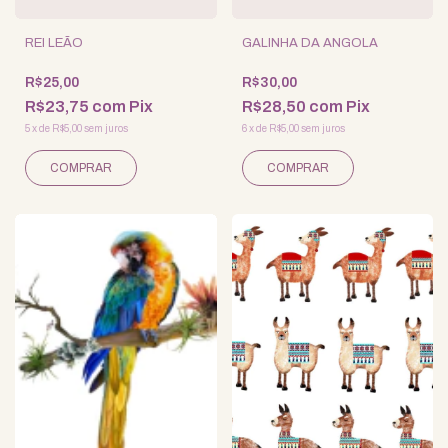
REI LEÃO
GALINHA DA ANGOLA
R$25,00
R$30,00
R$23,75
com
Pix
R$28,50
com
Pix
5
x
de
R$5,00
sem juros
6
x
de
R$5,00
sem juros