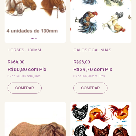
HORSES - 130MM
GALOS E GALINHAS
R$64,00
R$26,00
R$60,80
com
Pix
R$24,70
com
Pix
6
x
de
R$10,67
sem juros
5
x
de
R$5,20
sem juros