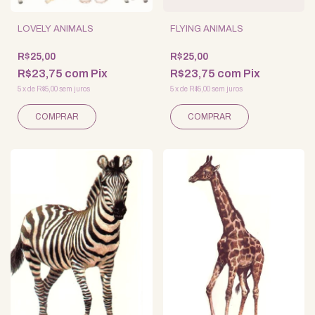
LOVELY ANIMALS
FLYING ANIMALS
R$25,00
R$25,00
R$23,75
com
Pix
R$23,75
com
Pix
5
x
de
R$5,00
sem juros
5
x
de
R$5,00
sem juros