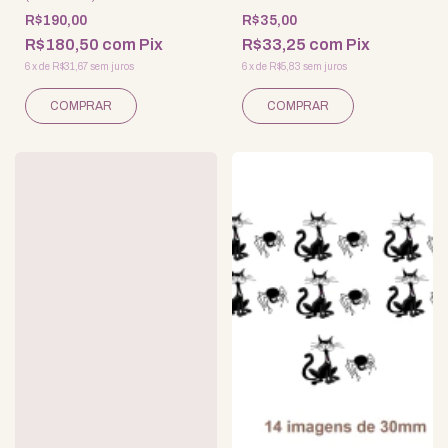
R$190,00
R$35,00
R$180,50
com
Pix
R$33,25
com
Pix
6
x
de
R$31,67
sem juros
6
x
de
R$5,83
sem juros