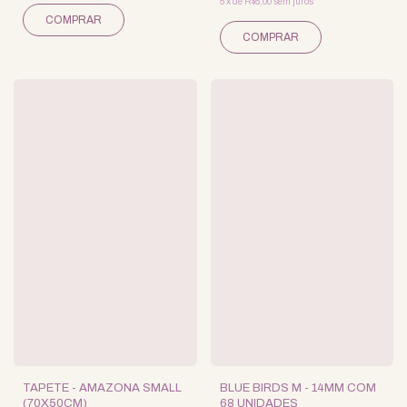
5
x
de
R$5,00
sem juros
TAPETE - AMAZONA SMALL
BLUE BIRDS M - 14MM COM
(70X50CM)
68 UNIDADES