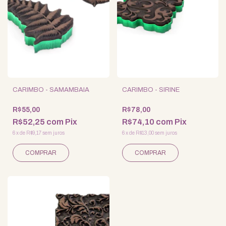
CARIMBO - SAMAMBAIA
CARIMBO - SIRINE
R$55,00
R$78,00
R$52,25
com
Pix
R$74,10
com
Pix
6
x
de
R$9,17
sem juros
6
x
de
R$13,00
sem juros