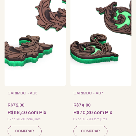
CARIMBO - AB5
CARIMBO - AB7
R$72,00
R$74,00
R$68,40
com
Pix
R$70,30
com
Pix
6
x
de
R$12,00
sem juros
6
x
de
R$12,33
sem juros