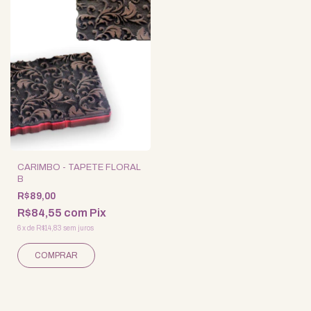
CARIMBO - TAPETE FLORAL
B
R$89,00
R$84,55
com
Pix
6
x
de
R$14,83
sem juros