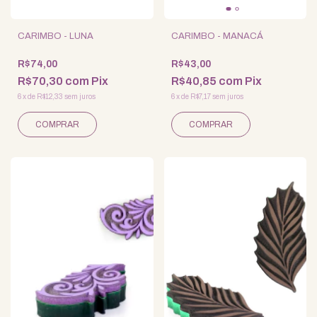
CARIMBO - LUNA
CARIMBO - MANACÁ
R$74,00
R$43,00
R$70,30
com
Pix
R$40,85
com
Pix
6
x
de
R$12,33
sem juros
6
x
de
R$7,17
sem juros