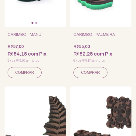
CARIMBO - MANU
CARIMBO - PALMEIRA
R$57,00
R$55,00
R$54,15
com
Pix
R$52,25
com
Pix
6
x
de
R$9,50
sem juros
6
x
de
R$9,17
sem juros