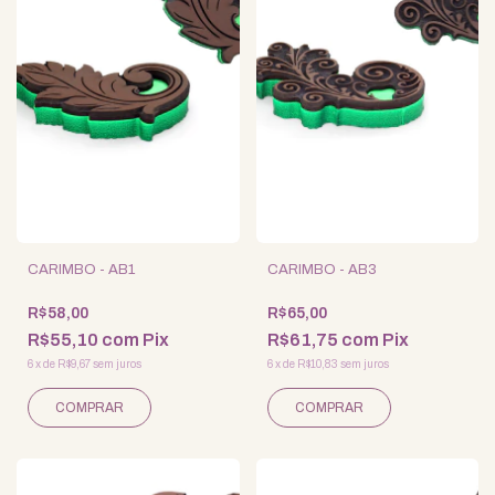
CARIMBO - AB1
CARIMBO - AB3
R$58,00
R$65,00
R$55,10
com
Pix
R$61,75
com
Pix
6
x
de
R$9,67
sem juros
6
x
de
R$10,83
sem juros