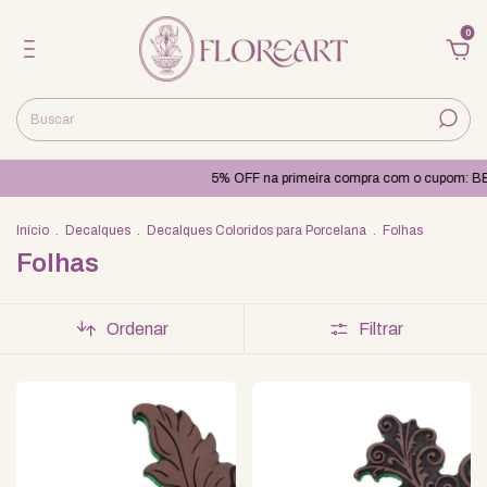
0
5% OFF na primeira compra com o cupom: BEM
Início
.
Decalques
.
Decalques Coloridos para Porcelana
.
Folhas
Folhas
Ordenar
Filtrar