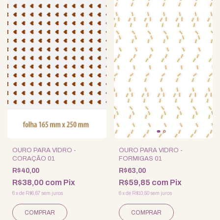
OURO PARA VIDRO -
OURO PARA VIDRO -
CORAÇÃO 01
FORMIGAS 01
R$40,00
R$63,00
R$38,00
com
Pix
R$59,85
com
Pix
6
x
de
R$6,67
sem juros
6
x
de
R$10,50
sem juros