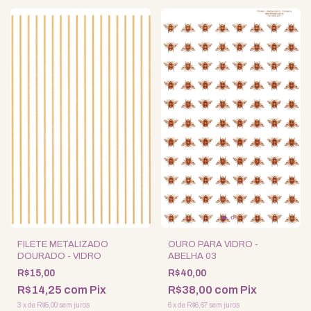
FILETE METALIZADO
OURO PARA VIDRO -
DOURADO - VIDRO
ABELHA 03
R$15,00
R$40,00
R$14,25
com
Pix
R$38,00
com
Pix
3
x
de
R$5,00
sem juros
6
x
de
R$6,67
sem juros