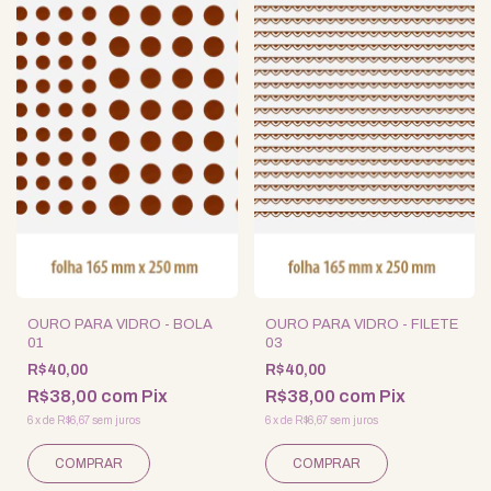
OURO PARA VIDRO - BOLA
OURO PARA VIDRO - FILETE
01
03
R$40,00
R$40,00
R$38,00
com
Pix
R$38,00
com
Pix
6
x
de
R$6,67
sem juros
6
x
de
R$6,67
sem juros