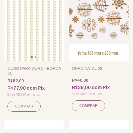
OURO PARA VIDRO - BORDA
OURO NATAL 03
01
R$40,00
R$82,00
R$38,00
com
Pix
R$77,90
com
Pix
6
x
de
R$6,67
sem juros
6
x
de
R$13,67
sem juros