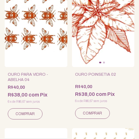
OURO PARA VIDRO -
OURO POINSETIA 02
ABELHA 04
R$40,00
R$40,00
R$38,00
com
Pix
R$38,00
com
Pix
6
x
de
R$6,67
sem juros
6
x
de
R$6,67
sem juros