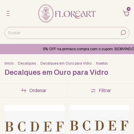
0
5% OFF na primeira compra com o cupom: BEMVINDO
Qualidade 
Início
.
Decalques
.
Decalques em Ouro para Vidro
.
Insetos
Decalques em Ouro para Vidro
Ordenar
Filtrar