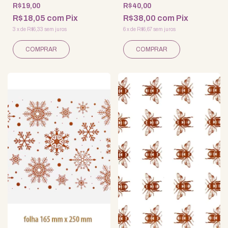
VIDRO
R$19,00
R$40,00
R$18,05
com
Pix
R$38,00
com
Pix
3
x
de
R$6,33
sem juros
6
x
de
R$6,67
sem juros