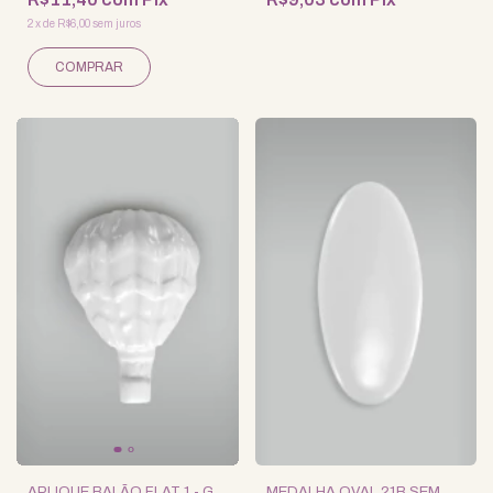
2
x
de
R$6,00
sem juros
APLIQUE BALÃO FLAT 1 - G
MEDALHA OVAL 21B SEM