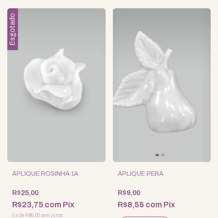
Esgotado
APLIQUE ROSINHA 1A
APLIQUE PERA
R$25,00
R$9,00
R$23,75
com
Pix
R$8,55
com
Pix
5
x
de
R$5,00
sem juros