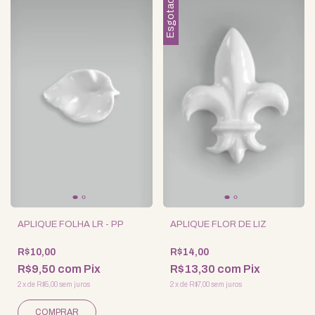
Esgotado
APLIQUE FOLHA LR - PP
APLIQUE FLOR DE LIZ
R$10,00
R$14,00
R$9,50
com
Pix
R$13,30
com
Pix
2
x
de
R$5,00
sem juros
2
x
de
R$7,00
sem juros