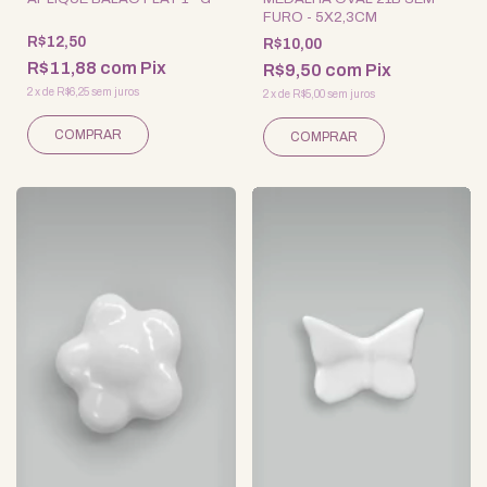
FURO - 5X2,3CM
R$12,50
R$10,00
R$11,88
com
Pix
R$9,50
com
Pix
2
x
de
R$6,25
sem juros
2
x
de
R$5,00
sem juros