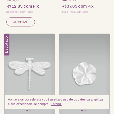
R$13,50
R$39,00
R$12,83
com
Pix
R$37,05
com
Pix
2
x
de
R$6,75
sem juros
6
x
de
R$6,50
sem juros
Esgotado
Ao navegar por este site
você aceita o uso de cookies
para agilizar
a sua experiência de compra.
Entendi