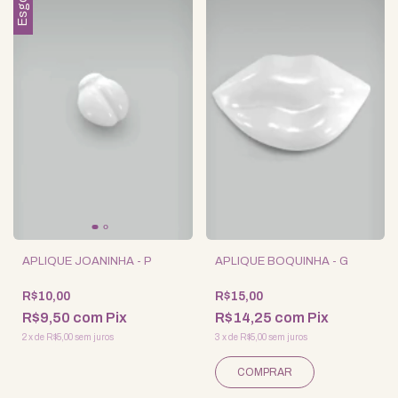
APLIQUE JOANINHA - P
APLIQUE BOQUINHA - G
R$10,00
R$15,00
R$9,50
com
Pix
R$14,25
com
Pix
2
x
de
R$5,00
sem juros
3
x
de
R$5,00
sem juros