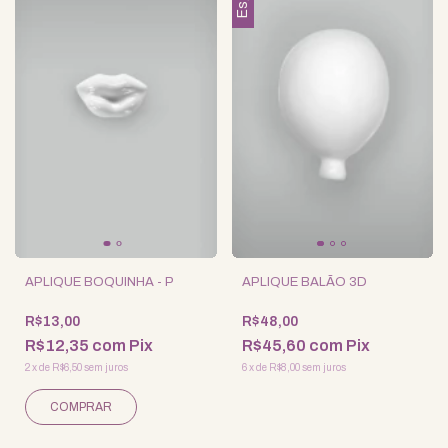
APLIQUE BOQUINHA - P
APLIQUE BALÃO 3D
R$13,00
R$48,00
R$12,35
com
Pix
R$45,60
com
Pix
2
x
de
R$6,50
sem juros
6
x
de
R$8,00
sem juros