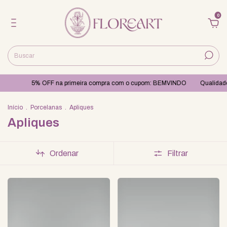
0
 OFF na primeira compra com o cupom: BEMVINDO
Qualidade e cuidado no 
Início
.
Porcelanas
.
Apliques
Apliques
Ordenar
Filtrar