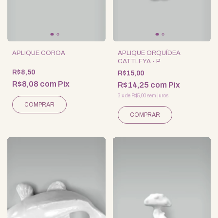
APLIQUE COROA
APLIQUE ORQUÍDEA
CATTLEYA - P
R$8,50
R$15,00
R$8,08
com
Pix
R$14,25
com
Pix
3
x
de
R$5,00
sem juros