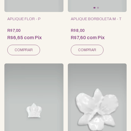
APLIQUE FLOR - P
APLIQUE BORBOLETA M - T
R$7,00
R$8,00
R$6,65
com
Pix
R$7,60
com
Pix