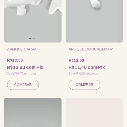
APLIQUE CARPA
APLIQUE COGUMELO - P
R$13,50
R$12,00
R$12,83
com
Pix
R$11,40
com
Pix
2
x
de
R$6,75
sem juros
2
x
de
R$6,00
sem juros