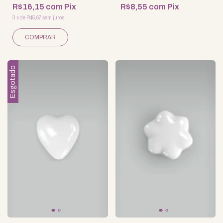
R$16,15
com
Pix
R$8,55
com
Pix
3
x
de
R$5,67
sem juros
Esgotado