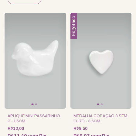
Esgotado
APLIQUE MINI PASSARINHO
MEDALHA CORAÇÃO 3 SEM
P - 1,5CM
FURO - 3,5CM
R$12,00
R$9,50
R$11,40
com
Pix
R$9,03
com
Pix