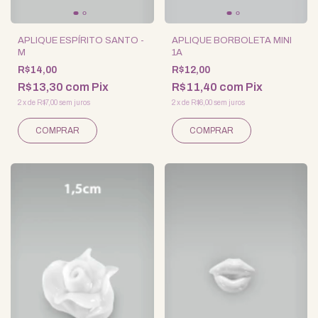
APLIQUE ESPÍRITO SANTO -
APLIQUE BORBOLETA MINI
M
1A
R$14,00
R$12,00
R$13,30
com
Pix
R$11,40
com
Pix
2
x
de
R$7,00
sem juros
2
x
de
R$6,00
sem juros