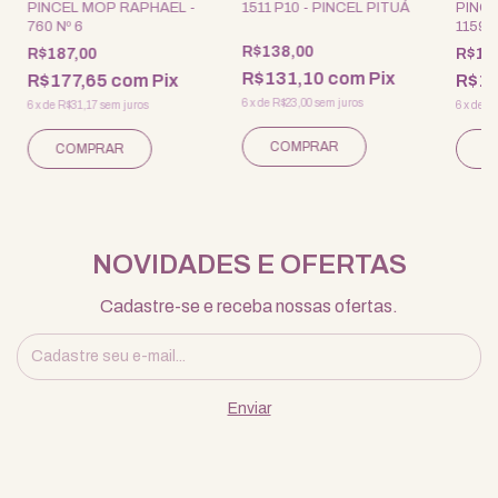
PINCEL MOP RAPHAEL -
1511 P10 - PINCEL PITUÁ
PINC
760 Nº 6
1159 -
R$138,00
R$187,00
R$16
R$131,10
com
Pix
R$177,65
com
Pix
R$1
6
x
de
R$23,00
sem juros
6
x
de
R$31,17
sem juros
6
x
de
R$
NOVIDADES E OFERTAS
Cadastre-se e receba nossas ofertas.